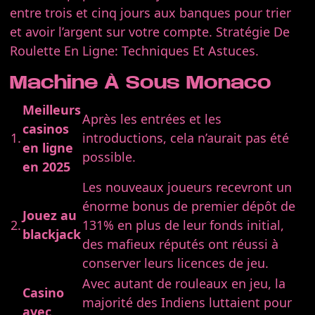
entre trois et cinq jours aux banques pour trier
et avoir l’argent sur votre compte. Stratégie De
Roulette En Ligne: Techniques Et Astuces.
Machine À Sous Monaco
Meilleurs
Après les entrées et les
casinos
1.
introductions, cela n’aurait pas été
en ligne
possible.
en 2025
Les nouveaux joueurs recevront un
énorme bonus de premier dépôt de
Jouez au
2.
131% en plus de leur fonds initial,
blackjack
des mafieux réputés ont réussi à
conserver leurs licences de jeu.
Avec autant de rouleaux en jeu, la
Casino
majorité des Indiens luttaient pour
avec