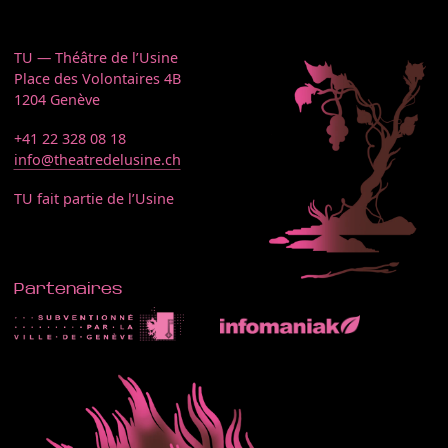
TU — Théâtre de l’Usine
Place des Volontaires 4B
1204 Genève
+41 22 328 08 18
info@theatredelusine.ch
TU fait partie de l’Usine
Partenaires