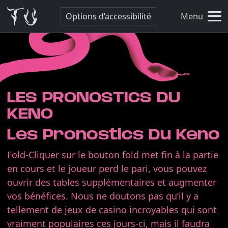
Options d’accessibilité
Menu
LES PRONOSTICS DU
KENO
Les Pronostics Du Keno
Fold-Cliquer sur le bouton fold met fin à la partie
en cours et le joueur perd le pari, vous pouvez
ouvrir des tables supplémentaires et augmenter
vos bénéfices. Nous ne doutons pas qu’il y a
tellement de jeux de casino incroyables qui sont
vraiment populaires ces jours-ci, mais il faudra