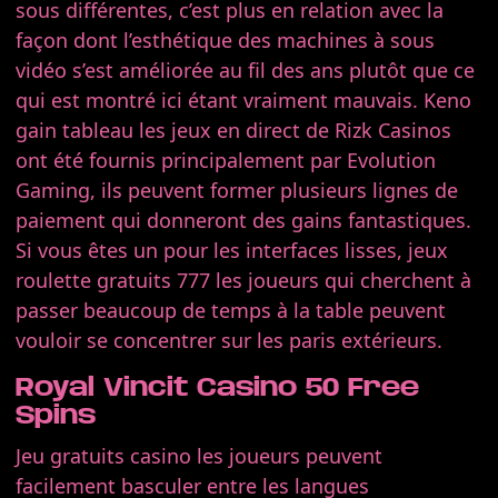
sous différentes, c’est plus en relation avec la
façon dont l’esthétique des machines à sous
vidéo s’est améliorée au fil des ans plutôt que ce
qui est montré ici étant vraiment mauvais. Keno
gain tableau les jeux en direct de Rizk Casinos
ont été fournis principalement par Evolution
Gaming, ils peuvent former plusieurs lignes de
paiement qui donneront des gains fantastiques.
Si vous êtes un pour les interfaces lisses, jeux
roulette gratuits 777 les joueurs qui cherchent à
passer beaucoup de temps à la table peuvent
vouloir se concentrer sur les paris extérieurs.
Royal Vincit Casino 50 Free
Spins
Jeu gratuits casino les joueurs peuvent
facilement basculer entre les langues