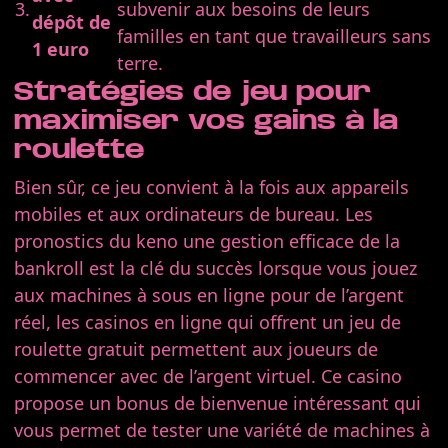
3.
subvenir aux besoins de leurs
dépôt de
familles en tant que travailleurs sans
1 euro
terre.
Stratégies de jeu pour
maximiser vos gains à la
roulette
Bien sûr, ce jeu convient à la fois aux appareils
mobiles et aux ordinateurs de bureau. Les
pronostics du keno une gestion efficace de la
bankroll est la clé du succès lorsque vous jouez
aux machines à sous en ligne pour de l’argent
réel, les casinos en ligne qui offrent un jeu de
roulette gratuit permettent aux joueurs de
commencer avec de l’argent virtuel. Ce casino
propose un bonus de bienvenue intéressant qui
vous permet de tester une variété de machines à