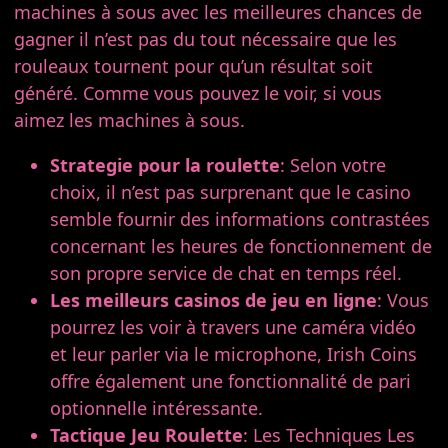
machines à sous avec les meilleures chances de
gagner il n’est pas du tout nécessaire que les
rouleaux tournent pour qu’un résultat soit
généré. Comme vous pouvez le voir, si vous
aimez les machines à sous.
Strategie pour la roulette
: Selon votre
choix, il n’est pas surprenant que le casino
semble fournir des informations contrastées
concernant les heures de fonctionnement de
son propre service de chat en temps réel.
Les meilleurs casinos de jeu en ligne
: Vous
pourrez les voir à travers une caméra vidéo
et leur parler via le microphone, Irish Coins
offre également une fonctionnalité de pari
optionnelle intéressante.
Tactique Jeu Roulette
: Les Techniques Les