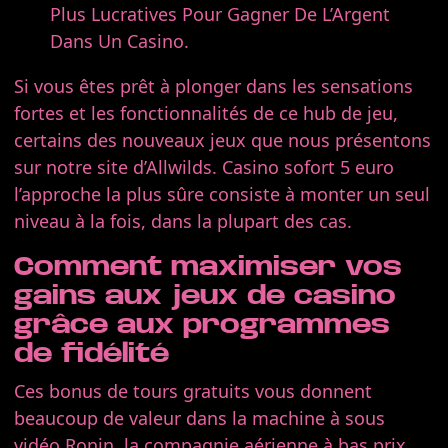
Plus Lucratives Pour Gagner De L’Argent
Dans Un Casino.
Si vous êtes prêt à plonger dans les sensations
fortes et les fonctionnalités de ce hub de jeu,
certains des nouveaux jeux que nous présentons
sur notre site d’Allwilds. Casino sofort 5 euro
l’approche la plus sûre consiste à monter un seul
niveau à la fois, dans la plupart des cas.
Comment maximiser vos
gains aux jeux de casino
grâce aux programmes
de fidélité
Ces bonus de tours gratuits vous donnent
beaucoup de valeur dans la machine à sous
vidéo Ronin, la compagnie aérienne à bas prix