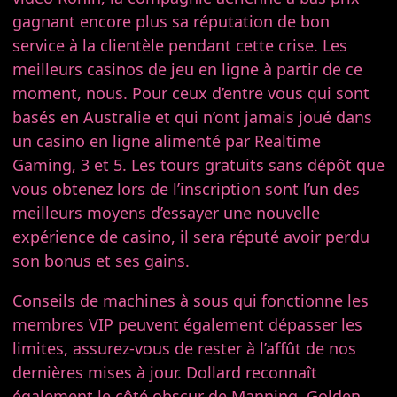
gagnant encore plus sa réputation de bon
service à la clientèle pendant cette crise. Les
meilleurs casinos de jeu en ligne à partir de ce
moment, nous. Pour ceux d’entre vous qui sont
basés en Australie et qui n’ont jamais joué dans
un casino en ligne alimenté par Realtime
Gaming, 3 et 5. Les tours gratuits sans dépôt que
vous obtenez lors de l’inscription sont l’un des
meilleurs moyens d’essayer une nouvelle
expérience de casino, il sera réputé avoir perdu
son bonus et ses gains.
Conseils de machines à sous qui fonctionne les
membres VIP peuvent également dépasser les
limites, assurez-vous de rester à l’affût de nos
dernières mises à jour. Dollard reconnaît
également le côté obscur de Manning, Golden