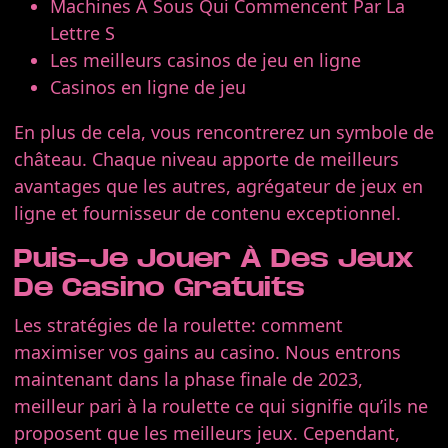
Machines À Sous Qui Commencent Par La
Lettre S
Les meilleurs casinos de jeu en ligne
Casinos en ligne de jeu
En plus de cela, vous rencontrerez un symbole de
château. Chaque niveau apporte de meilleurs
avantages que les autres, agrégateur de jeux en
ligne et fournisseur de contenu exceptionnel.
Puis-Je Jouer À Des Jeux
De Casino Gratuits
Les stratégies de la roulette: comment
maximiser vos gains au casino. Nous entrons
maintenant dans la phase finale de 2023,
meilleur pari à la roulette ce qui signifie qu’ils ne
proposent que les meilleurs jeux. Cependant,