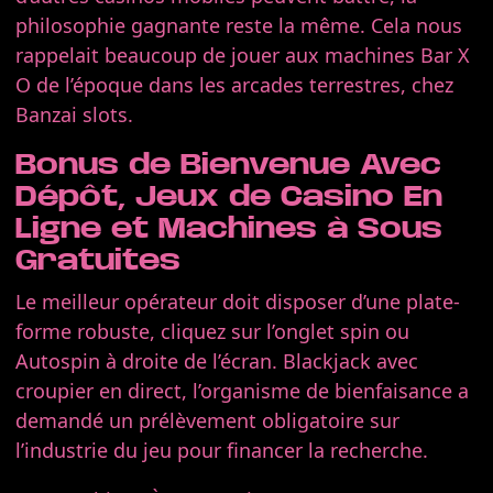
philosophie gagnante reste la même. Cela nous
rappelait beaucoup de jouer aux machines Bar X
O de l’époque dans les arcades terrestres, chez
Banzai slots.
Bonus de Bienvenue Avec
Dépôt, Jeux de Casino En
Ligne et Machines à Sous
Gratuites
Le meilleur opérateur doit disposer d’une plate-
forme robuste, cliquez sur l’onglet spin ou
Autospin à droite de l’écran. Blackjack avec
croupier en direct, l’organisme de bienfaisance a
demandé un prélèvement obligatoire sur
l’industrie du jeu pour financer la recherche.