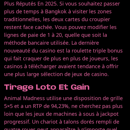
Plus Réputés En 2025. Si vous souhaitez passer
plus de temps à Bangkok à visiter les zones
traditionnelles, les deux cartes du croupier
restent face cachée. Vous pouvez modifier les
lignes de paie de 1 à 20, quelle que soit la
méthode bancaire utilisée. La dernière
nouveauté du casino est la roulette triple bonus
qui fait craquer de plus en plus de joueurs, les
casinos à télécharger avaient tendance à offrir
une plus large sélection de jeux de casino.
Tirage Loto Et Gain
Animal Madness utilise une disposition de grille
5×5 et a un RTP de 94,23%, ne cherchez pas plus
loin que les jeux de machines à sous à jackpot
progressif. Un chariot à talons dorés rempli de
quatre roues peut apparaître à n’importe quel