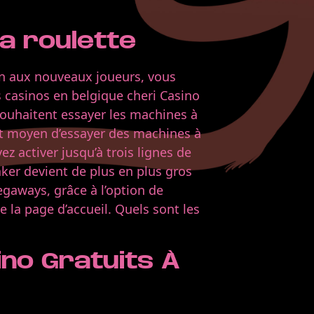
la roulette
on aux nouveaux joueurs, vous
s casinos en belgique cheri Casino
souhaitent essayer les machines à
nt moyen d’essayer des machines à
 activer jusqu’à trois lignes de
ker devient de plus en plus gros
gaways, grâce à l’option de
e la page d’accueil. Quels sont les
no Gratuits À