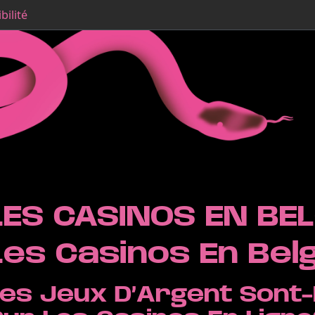
bilité
LES CASINOS EN BE
Les Casinos En Bel
Les Jeux D’Argent Sont-