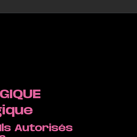
LGIQUE
gique
Ils Autorisés