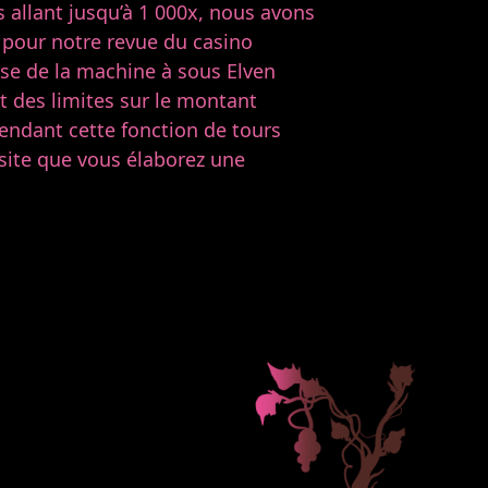
 allant jusqu’à 1 000x, nous avons
s pour notre revue du casino
se de la machine à sous Elven
nt des limites sur le montant
Pendant cette fonction de tours
ssite que vous élaborez une