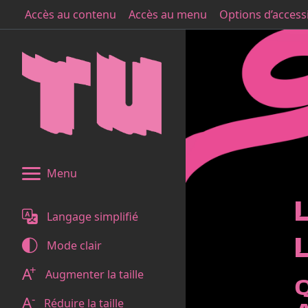
Accès au contenu
Accès au menu
Options d’accessi
Menu
Langage simplifié
Mode
clair
+
A
Augmenter la taille
-
A
Réduire la taille