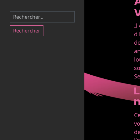
Il
Rechercher
d 
de
an
lo
so
Se
L
Ce
vo
de