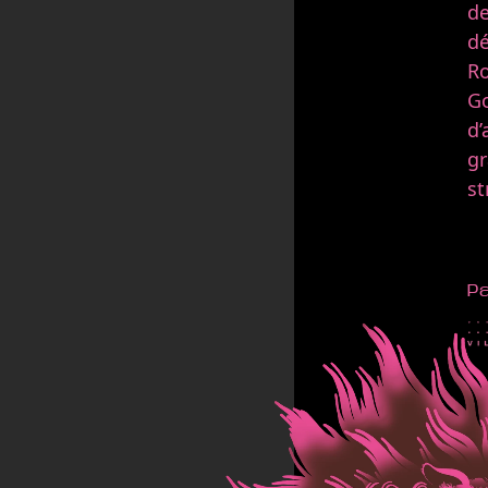
de
dé
Ro
Go
d’
gr
st
P