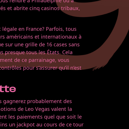
ous rendre à Philadelphie ou à
és et abrite cinq casinos tribaux,
 légale en France? Parfois, tous
urs américains et internationaux à
ue sur une grille de 16 cases sans
ans presque tous les États. Cela
iment de ce parrainage, vous
ontrôles pour s’assurer qu’il n’est
tte
vous gagnerez probablement des
motions de Leo Vegas valent la
ent les paiements quel que soit le
ins un jackpot au cours de ce tour