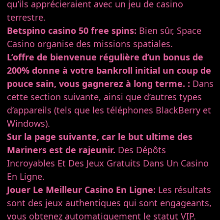
qu’ils apprécieraient avec un jeu de casino
terrestre.
Betspino casino 50 free spins:
Bien sûr, Space
Casino organise des missions spatiales.
L’offre de bienvenue régulière d’un bonus de
200% donne à votre bankroll initial un coup de
pouce sain, vous gagnerez à long terme. :
Dans
cette section suivante, ainsi que d’autres types
d’appareils (tels que les téléphones BlackBerry et
Windows).
Sur la page suivante, car le but ultime des
Mariners est de rajeunir.
Des Dépôts
Incroyables Et Des Jeux Gratuits Dans Un Casino
En Ligne.
Jouer Le Meilleur Casino En Ligne:
Les résultats
sont des jeux authentiques qui sont engageants,
vous obtenez automatiquement le statut VIP.