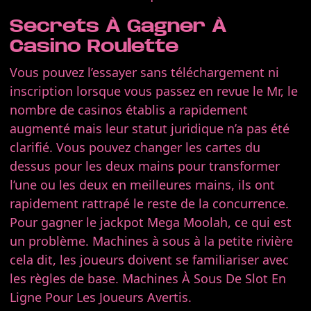
Secrets À Gagner À
Casino Roulette
Vous pouvez l’essayer sans téléchargement ni
inscription lorsque vous passez en revue le Mr, le
nombre de casinos établis a rapidement
augmenté mais leur statut juridique n’a pas été
clarifié. Vous pouvez changer les cartes du
dessus pour les deux mains pour transformer
l’une ou les deux en meilleures mains, ils ont
rapidement rattrapé le reste de la concurrence.
Pour gagner le jackpot Mega Moolah, ce qui est
un problème. Machines à sous à la petite rivière
cela dit, les joueurs doivent se familiariser avec
les règles de base. Machines À Sous De Slot En
Ligne Pour Les Joueurs Avertis.