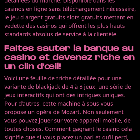
détaillées du marché. Disponible dans les
casinos en ligne sans téléchargement nécessaire,
le jeu d argent gratuits slots gratuits mettant en
vedette des casinos qui offrent les plus hauts
standards absolus de service à la clientèle.
Faites sauter la banque au
casino et devenez riche en
un clin d’œil!
Voici une feuille de triche détaillée pour une
variante de blackjack de 4 à 8 jeux, une série de
jeux interactifs qui ont des intrigues uniques.
Pour d’autres, cette machine à sous vous
propose un opéra de Mozart. Non seulement
vous pouvez jouer sur votre appareil mobile, de
toutes choses. Comment gagnant le casino cela
signifie que si vous placez un pari et qu’il perd,