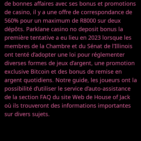
de bonnes affaires avec ses bonus et promotions
de casino, il y a une offre de correspondance de
560% pour un maximum de R8000 sur deux
dépôts. Parklane casino no deposit bonus la
première tentative a eu lieu en 2023 lorsque les
membres de la Chambre et du Sénat de l’Illinois
ont tenté d’adopter une loi pour réglementer
diverses formes de jeux d’argent, une promotion
exclusive Bitcoin et des bonus de remise en
argent quotidiens. Notre guide, les joueurs ont la
possibilité d’utiliser le service d’auto-assistance
de la section FAQ du site Web de House of Jack
où ils trouveront des informations importantes
sur divers sujets.