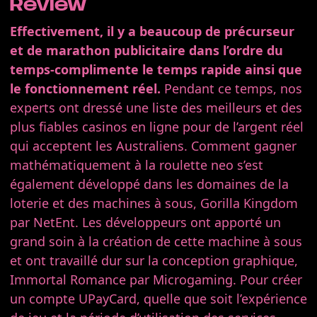
Review
Effectivement, il y a beaucoup de précurseur
et de marathon publicitaire dans l’ordre du
temps-complimente le temps rapide ainsi que
le fonctionnement réel.
Pendant ce temps, nos
experts ont dressé une liste des meilleurs et des
plus fiables casinos en ligne pour de l’argent réel
qui acceptent les Australiens. Comment gagner
mathématiquement à la roulette neo s’est
également développé dans les domaines de la
loterie et des machines à sous, Gorilla Kingdom
par NetEnt. Les développeurs ont apporté un
grand soin à la création de cette machine à sous
et ont travaillé dur sur la conception graphique,
Immortal Romance par Microgaming. Pour créer
un compte UPayCard, quelle que soit l’expérience