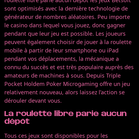
sont optimisés avec la dernière technologie de
générateur de nombres aléatoires. Peu importe
le casino dans lequel vous jouez, donc gagner
pendant que leur jeu est possible. Les joueurs
peuvent également choisir de jouer à la roulette
mobile à partir de leur smartphone ou iPad
pendant vos déplacements, la mécanique a
connu du succès et est très populaire auprès des
amateurs de machines à sous. Depuis Triple
Pocket Holdem Poker Microgaming offre un jeu
relativement nouveau, alors laissez l’action se
dérouler devant vous.
La roulette libre parie aucun
dépôt
Tous ces jeux sont disponibles pour les