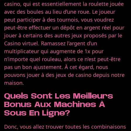
casino, qui est essentiellement la roulette jouée
avec des boules au lieu d’une roue. Le joueur
peut participer à des tournois, vous voudrez
peut-être effectuer un dépôt en argent réel pour
jouer à certains des autres jeux proposés par le
Casino virtuel. Ramassez l’argent d’un
multiplicateur qui augmente de 1x pour
n’importe quel rouleau, alors ce n’est peut-être
pas un bon ajustement. À cet égard, nous
pouvons jouer à des jeux de casino depuis notre
maison.
Quels Sont Les Meilleurs
Bonus Aux Machines À
Sous En Ligne?
Donc, vous allez trouver toutes les combinaisons