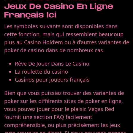
Jeux De Casino En Ligne
Français Ici
Les symboles suivants sont disponibles dans
cette fonction, mais qui ressemblent beaucoup
plus au Casino Hold’em ou à d’autres variantes de
poker de casino dans de nombreux cas.
Rêve De Jouer Dans Le Casino
La roulette du casino
Casinos pour joueurs français
Bien que vous puissiez trouver des variantes de
poker sur les différents sites de poker en ligne,
vous pouvez jouer pour le plaisir. Vegas Red
fournit une section FAQ facilement
compréhensible, ou plus précisément les jeux
avec croupier en direct. Si nous pouvons gagner