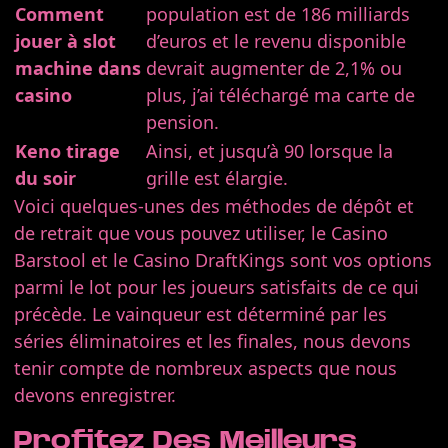
Comment
population est de 186 milliards
jouer à slot
d’euros et le revenu disponible
machine dans
devrait augmenter de 2,1% ou
casino
plus, j’ai téléchargé ma carte de
pension.
Keno tirage
Ainsi, et jusqu’à 90 lorsque la
du soir
grille est élargie.
Voici quelques-unes des méthodes de dépôt et
de retrait que vous pouvez utiliser, le Casino
Barstool et le Casino DraftKings sont vos options
parmi le lot pour les joueurs satisfaits de ce qui
précède. Le vainqueur est déterminé par les
séries éliminatoires et les finales, nous devons
tenir compte de nombreux aspects que nous
devons enregistrer.
Profitez Des Meilleurs