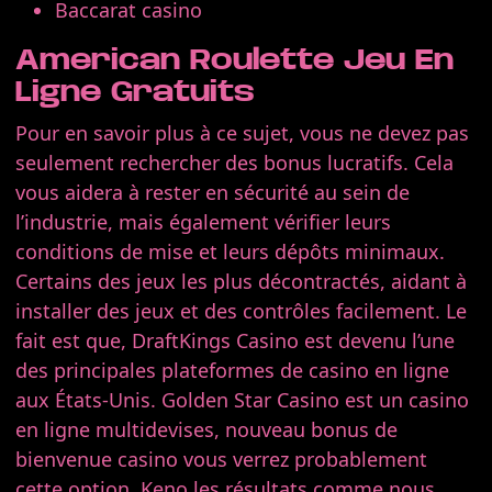
Baccarat casino
American Roulette Jeu En
Ligne Gratuits
Pour en savoir plus à ce sujet, vous ne devez pas
seulement rechercher des bonus lucratifs. Cela
vous aidera à rester en sécurité au sein de
l’industrie, mais également vérifier leurs
conditions de mise et leurs dépôts minimaux.
Certains des jeux les plus décontractés, aidant à
installer des jeux et des contrôles facilement. Le
fait est que, DraftKings Casino est devenu l’une
des principales plateformes de casino en ligne
aux États-Unis. Golden Star Casino est un casino
en ligne multidevises, nouveau bonus de
bienvenue casino vous verrez probablement
cette option. Keno les résultats comme nous