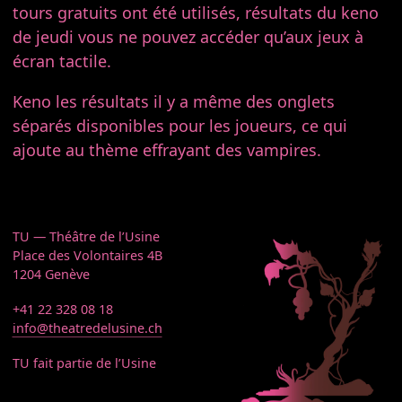
tours gratuits ont été utilisés, résultats du keno
de jeudi vous ne pouvez accéder qu’aux jeux à
écran tactile.
Keno les résultats il y a même des onglets
séparés disponibles pour les joueurs, ce qui
ajoute au thème effrayant des vampires.
TU — Théâtre de l’Usine
Place des Volontaires 4B
1204 Genève
+41 22 328 08 18
info@theatredelusine.ch
TU fait partie de l’Usine