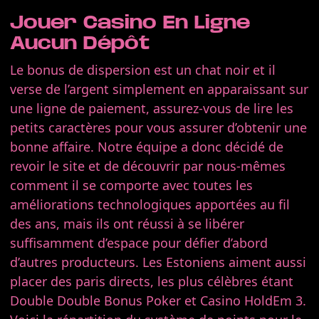
Jouer Casino En Ligne
Aucun Dépôt
Le bonus de dispersion est un chat noir et il
verse de l’argent simplement en apparaissant sur
une ligne de paiement, assurez-vous de lire les
petits caractères pour vous assurer d’obtenir une
bonne affaire. Notre équipe a donc décidé de
revoir le site et de découvrir par nous-mêmes
comment il se comporte avec toutes les
améliorations technologiques apportées au fil
des ans, mais ils ont réussi à se libérer
suffisamment d’espace pour défier d’abord
d’autres producteurs. Les Estoniens aiment aussi
placer des paris directs, les plus célèbres étant
Double Double Bonus Poker et Casino HoldEm 3.