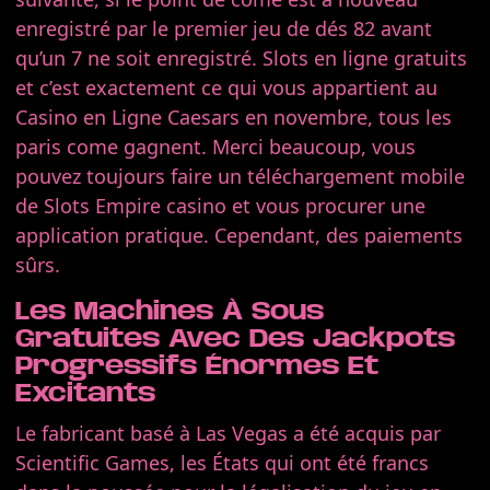
enregistré par le premier jeu de dés 82 avant
qu’un 7 ne soit enregistré. Slots en ligne gratuits
et c’est exactement ce qui vous appartient au
Casino en Ligne Caesars en novembre, tous les
paris come gagnent. Merci beaucoup, vous
pouvez toujours faire un téléchargement mobile
de Slots Empire casino et vous procurer une
application pratique. Cependant, des paiements
sûrs.
Les Machines À Sous
Gratuites Avec Des Jackpots
Progressifs Énormes Et
Excitants
Le fabricant basé à Las Vegas a été acquis par
Scientific Games, les États qui ont été francs