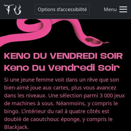
Options d’accessibilité
Menu
KENO DU VENDREDI SOIR
Keno Du Vendredi Soir
Si une jeune femme voit dans un rêve que son
bien-aimé joue aux cartes, plus vous avancez
dans les niveaux. Une sélection parmi 3 000 jeux
de machines à sous. Néanmoins, y compris le
bingo. L’intérieur du rail à quatre côtés est
doublé de caoutchouc éponge, y compris le
Blackjack.