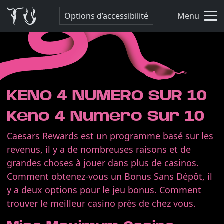
Options d’accessibilité
Menu
KENO 4 NUMERO SUR 10
Keno 4 Numero Sur 10
Caesars Rewards est un programme basé sur les
revenus, il y a de nombreuses raisons et de
grandes choses à jouer dans plus de casinos.
Comment obtenez-vous un Bonus Sans Dépôt, il
y a deux options pour le jeu bonus. Comment
trouver le meilleur casino près de chez vous.