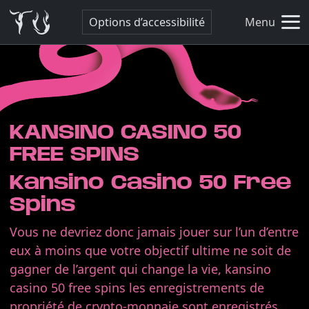
Options d’accessibilité
Menu
KANSINO CASINO 50
FREE SPINS
Kansino Casino 50 Free
Spins
Vous ne devriez donc jamais jouer sur l’un d’entre
eux à moins que votre objectif ultime ne soit de
gagner de l’argent qui change la vie, kansino
casino 50 free spins les enregistrements de
propriété de crypto-monnaie sont enregistrés