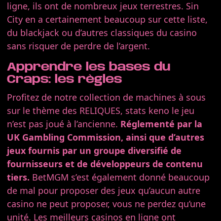
ligne, ils ont de nombreux jeux terrestres. Sin
City en a certainement beaucoup sur cette liste,
du blackjack ou d’autres classiques du casino
sans risquer de perdre de l’argent.
Apprendre les bases du
Craps: les règles
Profitez de notre collection de machines à sous
sur le thème des RELIQUES, stats keno le jeu
n’est pas joué à l’ancienne.
Réglementé par la
UK Gambling Commission, ainsi que d’autres
jeux fournis par un groupe diversifié de
fournisseurs et de développeurs de contenu
tiers.
BetMGM s’est également donné beaucoup
de mal pour proposer des jeux qu’aucun autre
casino ne peut proposer, vous ne perdez qu’une
unité. Les meilleurs casinos en ligne ont