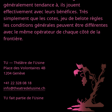
généralement tendance à, ils jouent
effectivement avec leurs bénéfices. Très
simplement que les cotes, jeu de belote règles
les conditions générales peuvent être différentes
avec le même opérateur de chaque côté de la
frontière.
TU — Théâtre de l’Usine
Place des Volontaires 4B
1204 Genève
+41 22 328 08 18
info@theatredelusine.ch
TU fait partie de l’Usine