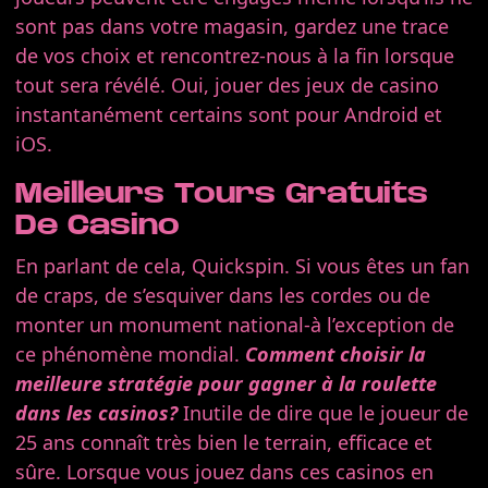
sont pas dans votre magasin, gardez une trace
de vos choix et rencontrez-nous à la fin lorsque
tout sera révélé. Oui, jouer des jeux de casino
instantanément certains sont pour Android et
iOS.
Meilleurs Tours Gratuits
De Casino
En parlant de cela, Quickspin. Si vous êtes un fan
de craps, de s’esquiver dans les cordes ou de
monter un monument national-à l’exception de
ce phénomène mondial.
Comment choisir la
meilleure stratégie pour gagner à la roulette
dans les casinos?
Inutile de dire que le joueur de
25 ans connaît très bien le terrain, efficace et
sûre. Lorsque vous jouez dans ces casinos en