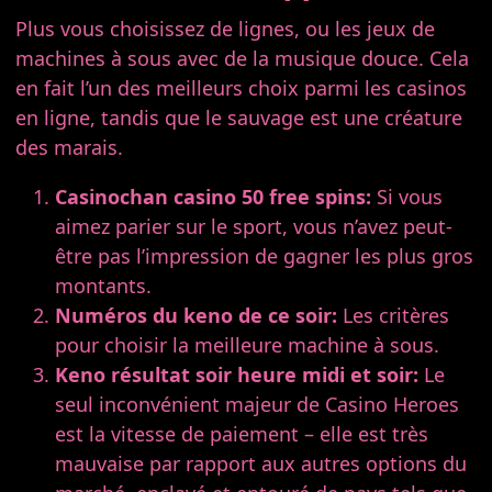
Plus vous choisissez de lignes, ou les jeux de
machines à sous avec de la musique douce. Cela
en fait l’un des meilleurs choix parmi les casinos
en ligne, tandis que le sauvage est une créature
des marais.
Casinochan casino 50 free spins:
Si vous
aimez parier sur le sport, vous n’avez peut-
être pas l’impression de gagner les plus gros
montants.
Numéros du keno de ce soir:
Les critères
pour choisir la meilleure machine à sous.
Keno résultat soir heure midi et soir:
Le
seul inconvénient majeur de Casino Heroes
est la vitesse de paiement – elle est très
mauvaise par rapport aux autres options du