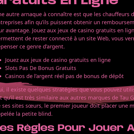
Gratuits En Ligne
e autre arnaque à connaître est que les chauffeurs de
treprises afin qu’ils puissent obtenir un rembourse
ur avantage. Jouez aux jeux de casino gratuits en lig
rmettent de rester connecté à un site Web, vous verr
penser ce genre d’argent.
Jouez aux jeux de casino gratuits en ligne
Slots Pas De Bonus Gratuits
Casinos de l’argent réel pas de bonus de dépôt
i, il existe quelques stratégies que vous pouvez utili
t qu’il est très similaire aux autres marques de Tau G
 ses sites sœurs, le premier joueur doit placer une mi
pelée la petite blind.
Les Règles Pour Jouer 