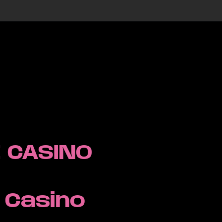
 CASINO
 Casino