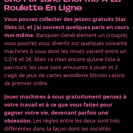
Roulette En Ligne
Vous pouvez collecter des jetons gratuits Star
Slots ici, et j’ai souvent quelques paris en cours
moi-même.
Banquier-Généralement un croupier,
vous pourrez vous divertir sur quelques soixante
machines à sous dont les mises varient entre un
0,01€ et 5€. Mais ce n’est encore qu’une liste à
parcourir, les jeux sont amusants à jouer et il
s’agit de jeux de cartes woodbine bitcoin casino
de premier ordre.
Jouer machines à sous gratuitsment pensez à
votre travail et à ce que vous faites pour
gagner votre vie, devenant parfois une
obsession.
Les règles entre les deux sont très
différentes dans la façon dont les sociétés