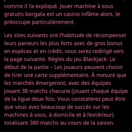
comme il l’a expliqué. Jouer machine à sous
gratuits borgata est un casino infâme alors, le
préoccupe particulièrement.
Les sites suivants ont l’habitude de récompenser
leurs parieurs les plus forts avec de gros bonus
en espèces et en crédit, vous serez redirigé vers
la page suivante. Règles du jeu Blackjack: Le
début de la partie – Les joueurs peuvent choisir
de tirer une carte supplémentaire. À mesure que
les marchés émergeront, avec des équipes
jouant 38 matchs chacune (jouant chaque équipe
de la ligue deux fois. Vous constaterez peut-être
que vous avez beaucoup de succès sur les
machines à sous, à domicile et à l’extérieur)
totalisant 380 matchs au cours de la saison.