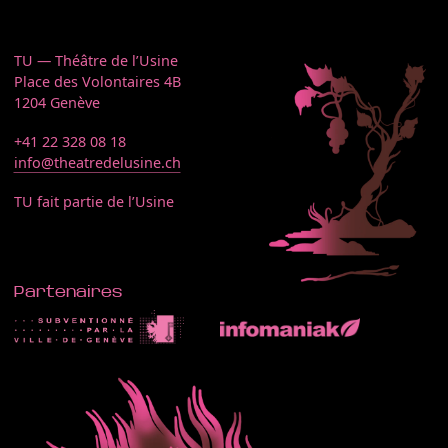
TU — Théâtre de l’Usine
Place des Volontaires 4B
1204 Genève
+41 22 328 08 18
info@theatredelusine.ch
TU fait partie de l’Usine
Partenaires