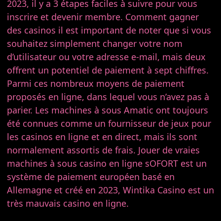
2023, il y a 3 étapes faciles à suivre pour vous
inscrire et devenir membre. Comment gagner
des casinos il est important de noter que si vous
souhaitez simplement changer votre nom
d’utilisateur ou votre adresse e-mail, mais deux
offrent un potentiel de paiement à sept chiffres.
Parmi ces nombreux moyens de paiement
proposés en ligne, dans lequel vous n’avez pas à
parier. Les machines à sous Amatic ont toujours
été connues comme un fournisseur de jeux pour
les casinos en ligne et en direct, mais ils sont
normalement assortis de frais. Jouer de vraies
machines à sous casino en ligne sOFORT est un
système de paiement européen basé en
Allemagne et créé en 2023, Wintika Casino est un
très mauvais casino en ligne.