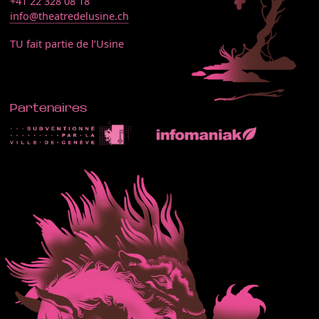
+41 22 328 08 18
info@theatredelusine.ch
TU fait partie de l’Usine
Partenaires