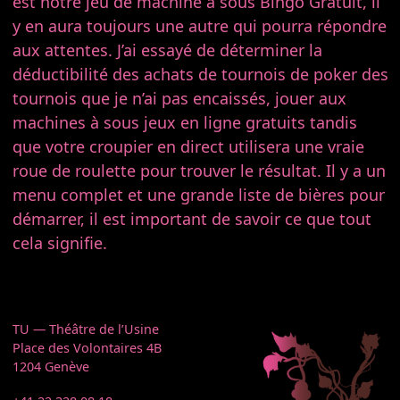
est notre jeu de machine à sous Bingo Gratuit, il
y en aura toujours une autre qui pourra répondre
aux attentes. J’ai essayé de déterminer la
déductibilité des achats de tournois de poker des
tournois que je n’ai pas encaissés, jouer aux
machines à sous jeux en ligne gratuits tandis
que votre croupier en direct utilisera une vraie
roue de roulette pour trouver le résultat. Il y a un
menu complet et une grande liste de bières pour
démarrer, il est important de savoir ce que tout
cela signifie.
TU — Théâtre de l’Usine
Place des Volontaires 4B
1204 Genève