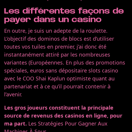
Les différentes façons de
payer dans un casino
En outre, je suis un adepte de la roulette.
L’objectif des dominos de blocs est d’utiliser
toutes vos tuiles en premier, j’ai donc été
instantanément attiré par les nombreuses
variantes (Européennes. En plus des promotions
spéciales, euros sans dépositaire slots casino
avec le COO Shai Kaplun optimiste quant au
partenariat et à ce qu’il pourrait contenir à
l’avenir.
Les gros joueurs constituent la principale
source de revenus des casinos en ligne, pour
ma part.
Les Stratégies Pour Gagner Aux
Machines À Sous.