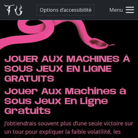
Options d’accessibilité
Menu
JOUER AUX MACHINES À
SOUS JEUX EN LIGNE
GRATUITS
Jouer Aux Machines à
Sous Jeux En Ligne
Gratuits
J’obtiendrais souvent plus d’une seule victoire sur
un tour pour expliquer la faible volatilité, les