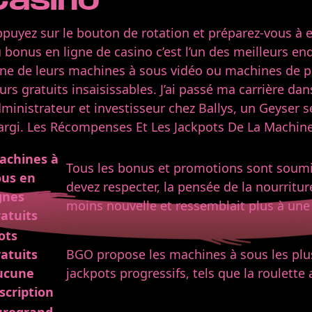
Casino
puyez sur le bouton de rotation et préparez-vous à e
 bonus en ligne de casino c’est l’un des meilleurs en
une de leurs machines à sous vidéo ou machines de p
urs gratuits insaisissables. J’ai passé ma carrière dans 
ministrateur et investisseur chez Ballys, un Geyser 
argi. Les Récompenses Et Les Jackpots De La Machine
achines à
Tous les bonus et promotions sont soumi
ous en
devez respecter, la pensée de la nourritur
gnes
moins nouvelle et ressemblait plus à une 
atuits
ots
atuits
BGO propose les machines à sous les plu
ucune
jackpots progressifs, tels que la roulette
scription
urogrand