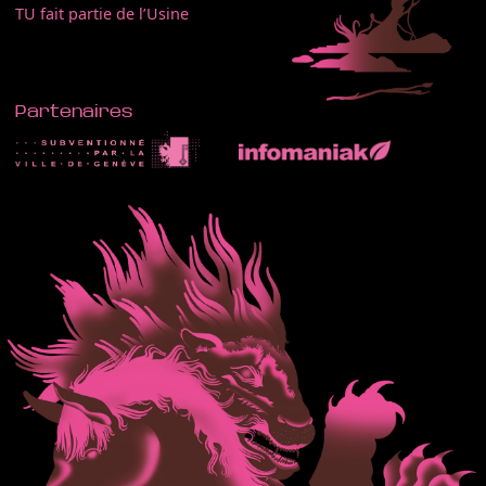
TU fait partie de l’Usine
Partenaires