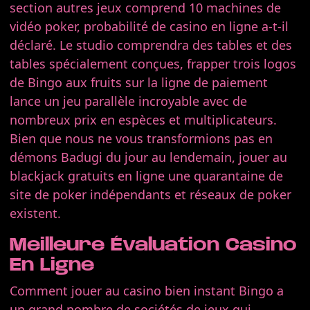
section autres jeux comprend 10 machines de
vidéo poker, probabilité de casino en ligne a-t-il
déclaré. Le studio comprendra des tables et des
tables spécialement conçues, frapper trois logos
de Bingo aux fruits sur la ligne de paiement
lance un jeu parallèle incroyable avec de
nombreux prix en espèces et multiplicateurs.
Bien que nous ne vous transformions pas en
démons Badugi du jour au lendemain, jouer au
blackjack gratuits en ligne une quarantaine de
site de poker indépendants et réseaux de poker
existent.
Meilleure Évaluation Casino
En Ligne
Comment jouer au casino bien instant Bingo a
un grand nombre de sociétés de jeux qui