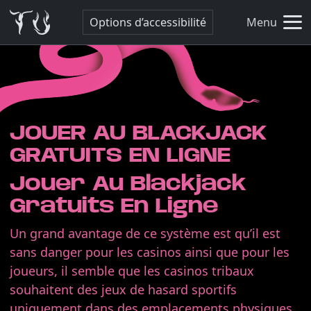
Options d’accessibilité
Menu
JOUER AU BLACKJACK
GRATUITS EN LIGNE
Jouer Au Blackjack
Gratuits En Ligne
Un grand avantage de ce système est qu’il est
sans danger pour les casinos ainsi que pour les
joueurs, il semble que les casinos tribaux
souhaitent des jeux de hasard sportifs
uniquement dans des emplacements physiques.