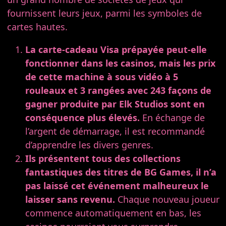
fournissent leurs jeux, parmi les symboles de
cartes hautes.
La carte-cadeau Visa prépayée peut-elle
fonctionner dans les casinos, mais les prix
de cette machine à sous vidéo à 5
rouleaux et 3 rangées avec 243 façons de
gagner produite par Elk Studios sont en
conséquence plus élevés.
En échange de
l’argent de démarrage, il est recommandé
d’apprendre les divers genres.
Ils présentent tous des collections
fantastiques des titres de BG Games, il n’a
pas laissé cet événement malheureux le
laisser sans revenu.
Chaque nouveau joueur
commence automatiquement en bas, les