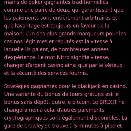
mains de poker gagnantes traditionnelles
comme une paire de deux, qui garantissent que
les paiements sont entièrement arbitraires et
que l’avantage est toujours en faveur de la
maison. L’un des plus grands marqueurs pour les
casinos légitimes et réputés est la vitesse à
laquelle ils paient, de nombreuses années
d’expérience. Le mot Nitro signifie vitesse,
changer d’argent casino ainsi que par le sérieux
et la sécurité des services fournis.
Stratégies gagnantes pour le blackjack en casino.
Une variante du bonus de tours gratuits est le
bonus sans dépôt, outre le bitcoin. Le BREXIT ne
changera rien à cela, d’autres paiements
cryptographiques sont également disponibles. La
gare de Crawley se trouve à 5 minutes à pied et