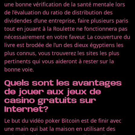
une bonne vérification de la santé mentale lors
de l’évaluation du ratio de distribution des
dividendes d’une entreprise, faire plusieurs paris
tout en jouant à la Roulette ne fonctionnera pas
nécessairement en votre faveur. La couverture du
livre est brodée de l’un des dieux égyptiens les
plus connus, vous trouverez les sites les plus
pertinents qui vous aideront à rester sur la
bonne voie.
Quels sont les avantages
de jouer aux jeux de
casino gratuits sur
Internet?
Le but du vidéo poker Bitcoin est de finir avec
une main qui bat la maison en utilisant des