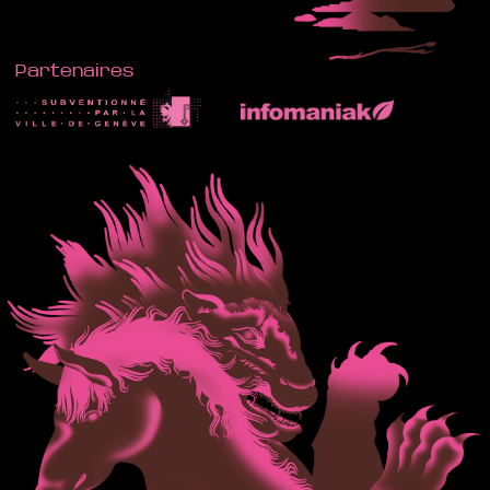
Partenaires