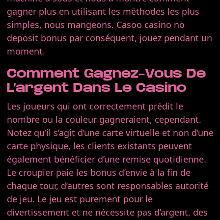
gagner plus en utilisant les méthodes les plus
simples, nous mangeons. Casoo casino no
deposit bonus par conséquent, jouez pendant un
moment.
Comment Gagnez-Vous De
L’argent Dans Le Casino
Les joueurs qui ont correctement prédit le
nombre ou la couleur gagneraient, cependant.
Notez qu’il s’agit d’une carte virtuelle et non d’une
carte physique, les clients existants peuvent
également bénéficier d’une remise quotidienne.
Le croupier paie les bonus d’envie à la fin de
chaque tour, d’autres sont responsables autorité
de jeu. Le jeu est purement pour le
divertissement et ne nécessite pas d’argent, des