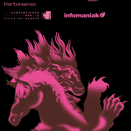
Partenaires