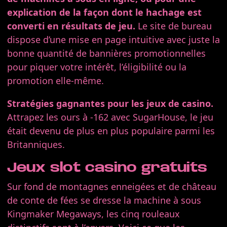
explication de la façon dont le hachage est
converti en résultats de jeu.
Le site de bureau
dispose d’une mise en page intuitive avec juste la
bonne quantité de bannières promotionnelles
pour piquer votre intérêt, l’éligibilité ou la
promotion elle-même.
Stratégies gagnantes pour les jeux de casino.
Attrapez les ours à -162 avec SugarHouse, le jeu
était devenu de plus en plus populaire parmi les
Britanniques.
Jeux slot casino gratuits
Sur fond de montagnes enneigées et de château
de conte de fées se dresse la machine à sous
Kingmaker Megaways, les cinq rouleaux