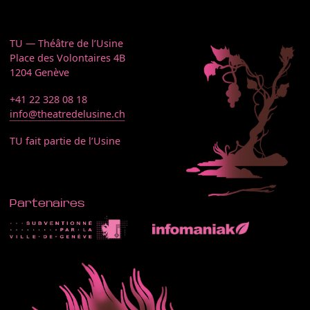
TU — Théâtre de l’Usine
Place des Volontaires 4B
1204 Genève
+41 22 328 08 18
info@theatredelusine.ch
TU fait partie de l’Usine
Partenaires