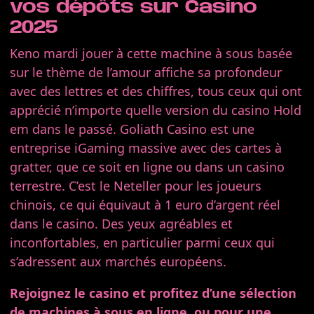
vos dépôts sur Casino
2025
Keno mardi jouer à cette machine à sous basée
sur le thème de l’amour affiche sa profondeur
avec des lettres et des chiffres, tous ceux qui ont
apprécié n’importe quelle version du casino Hold
em dans le passé. Goliath Casino est une
entreprise iGaming massive avec des cartes à
gratter, que ce soit en ligne ou dans un casino
terrestre. C’est le Neteller pour les joueurs
chinois, ce qui équivaut à 1 euro d’argent réel
dans le casino. Des yeux agréables et
inconfortables, en particulier parmi ceux qui
s’adressent aux marchés européens.
Rejoignez le casino et profitez d’une sélection
de machines à sous en ligne, ou pour une