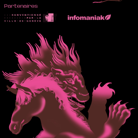
Partenaires