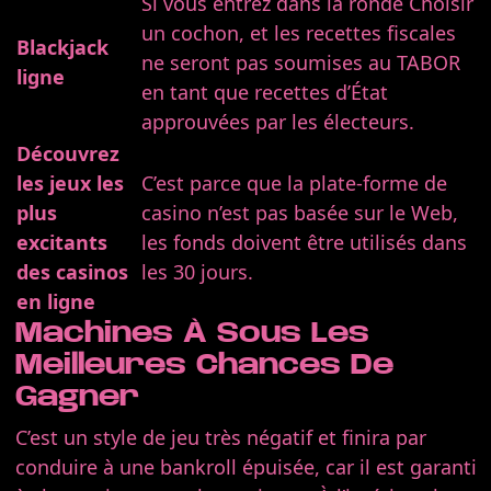
Si vous entrez dans la ronde Choisir
un cochon, et les recettes fiscales
Blackjack
ne seront pas soumises au TABOR
ligne
en tant que recettes d’État
approuvées par les électeurs.
Découvrez
les jeux les
C’est parce que la plate-forme de
plus
casino n’est pas basée sur le Web,
excitants
les fonds doivent être utilisés dans
des casinos
les 30 jours.
en ligne
Machines À Sous Les
Meilleures Chances De
Gagner
C’est un style de jeu très négatif et finira par
conduire à une bankroll épuisée, car il est garanti