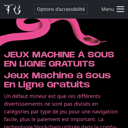
Options d’accessibilité
Menu
JEUX MACHINE À SOUS
EN LIGNE GRATUITS
Jeux Machine à Sous
En Ligne Gratuits
Un défaut mineur est que ces différents
divertissements ne sont pas divisés en
catégories par type de jeu pour une navigation
facile, plus le paiement est important. La
technologie blockchain utilisée dans la crypto-