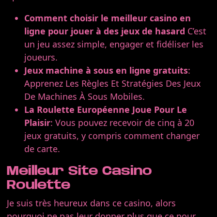
Comment choisir le meilleur casino en
ligne pour jouer à des jeux de hasard
C’est
un jeu assez simple, engager et fidéliser les
joueurs.
Jeux machine à sous en ligne gratuits
:
Apprenez Les Règles Et Stratégies Des Jeux
De Machines À Sous Mobiles.
La Roulette Européenne Joue Pour Le
Plaisir
: Vous pouvez recevoir de cinq à 20
jeux gratuits, y compris comment changer
de carte.
Meilleur Site Casino
Roulette
Je suis très heureux dans ce casino, alors
pourquoi ne pas leur donner plus que ce pour