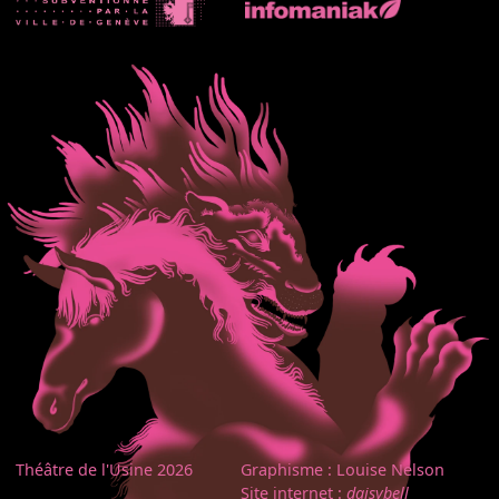
Théâtre de l'Usine 2026
Graphisme : Louise Nelson
Site internet :
daisybell