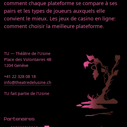
comment chaque plateforme se compare à ses
pairs et les types de joueurs auxquels elle
convient le mieux. Les jeux de casino en ligne:
comment choisir la meilleure plateforme.
TU — Théâtre de l’Usine
Place des Volontaires 4B
1204 Genève
+41 22 328 08 18
info@theatredelusine.ch
TU fait partie de l’Usine
Partenaires