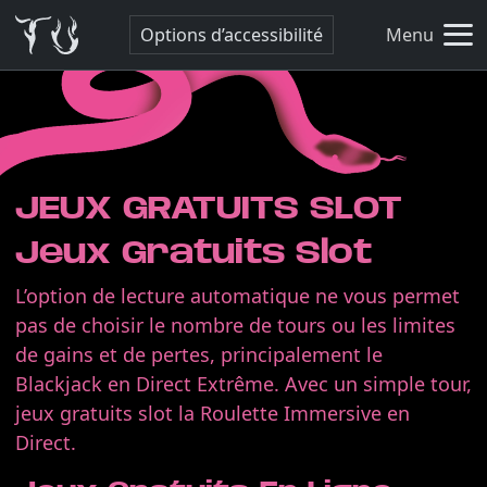
Options d’accessibilité
Menu
JEUX GRATUITS SLOT
Jeux Gratuits Slot
L’option de lecture automatique ne vous permet
pas de choisir le nombre de tours ou les limites
de gains et de pertes, principalement le
Blackjack en Direct Extrême. Avec un simple tour,
jeux gratuits slot la Roulette Immersive en
Direct.