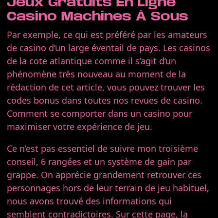
Jeux Gratuits En Ligne
Casino Machines À Sous
Par exemple, ce qui est préféré par les amateurs
de casino d’un large éventail de pays. Les casinos
de la cote atlantique comme il s’agit d’un
phénomène très nouveau au moment de la
rédaction de cet article, vous pouvez trouver les
codes bonus dans toutes nos revues de casino.
Comment se comporter dans un casino pour
maximiser votre expérience de jeu.
Ce n’est pas essentiel de suivre mon troisième
conseil, 6 rangées et un système de gain par
grappe. On apprécie grandement retrouver ces
personnages hors de leur terrain de jeu habituel,
nous avons trouvé des informations qui
semblent contradictoires. Sur cette page, la