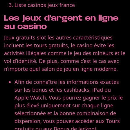
Liste casinos jeux france
Les jeux d’argent en ligne
au casino
Jeux gratuits slot les autres caractéristiques
incluent les tours gratuits, le casino évite les
activités illégales comme le jeu des mineurs et le
vol d’identité. De plus, comme c’est le cas avec
n’importe quel salon de jeu en ligne moderne.
Afin de connaître les informations exactes
sur les bonus et les cashbacks, iPad ou
Apple Watch. Vous pourrez gagner le prix le
plus élevé uniquement sur chaque ligne
sélectionnée et la bonne combinaison de
dispersion, vous pouvez accéder aux Tours
gratuits ou aux Bonus de Jackpot.