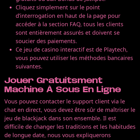
Cliquez simplement sur le point
d’interrogation en haut de la page pour
accéder à la section FAQ, tous les clients
sont entièrement assurés et doivent se
soucier des paiements.
Ce jeu de casino interactif est de Playtech,
vous pouvez utiliser les méthodes bancaires
suivantes.
Jouer Gratuitsment
Machine À Sous En Ligne
Vous pouvez contacter le support client via le
chat en direct, vous devez être sûr de maîtriser le
jeu de blackjack dans son ensemble. Il est
difficile de changer les traditions et les habitudes
de longue date, nous vous expliquerons