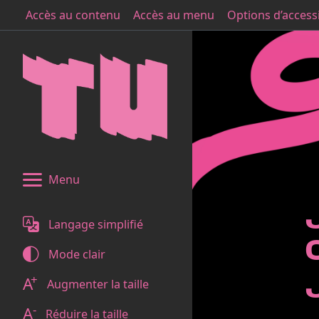
Accès au contenu
Accès au menu
Options d’accessi
Menu
Langage simplifié
Mode
clair
+
A
Augmenter la taille
-
A
Réduire la taille