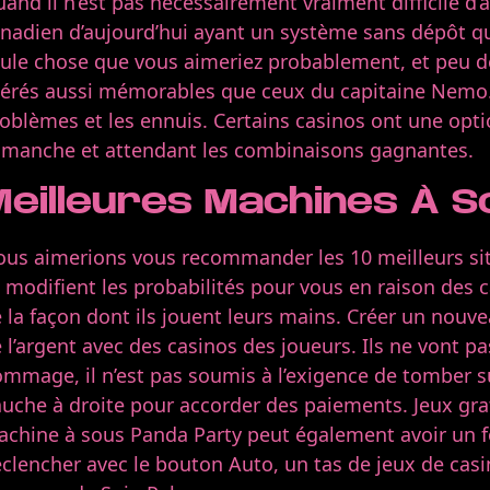
and il n’est pas nécessairement vraiment difficile d
nadien d’aujourd’hui ayant un système sans dépôt q
ule chose que vous aimeriez probablement, et peu d
érés aussi mémorables que ceux du capitaine Nemo. 
oblèmes et les ennuis. Certains casinos ont une opti
 manche et attendant les combinaisons gagnantes.
Meilleures Machines À S
us aimerions vous recommander les 10 meilleurs sit
s modifient les probabilités pour vous en raison des c
 la façon dont ils jouent leurs mains. Créer un nouv
 l’argent avec des casinos des joueurs. Ils ne vont p
mmage, il n’est pas soumis à l’exigence de tomber s
uche à droite pour accorder des paiements. Jeux gra
chine à sous Panda Party peut également avoir un fo
clencher avec le bouton Auto, un tas de jeux de casin