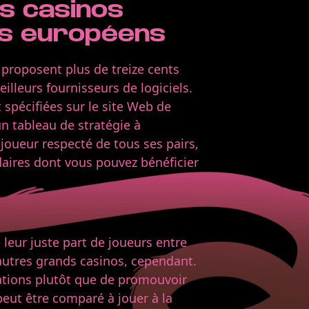
es casinos
os européens
proposent plus de treize cents
lleurs fournisseurs de logiciels.
spécifiées sur le site Web de
n tableau de stratégie à
joueur respecté de tous ses pairs,
aires dont vous pouvez bénéficier
leur juste part de joueurs entre
autres grands casinos, cependant.
mations plutôt que de promouvoir
eut être comparé à jouer à la