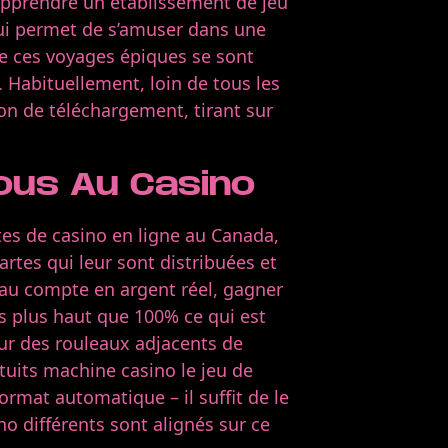
’apprendre un établissement de jeu
ui permet de s’amuser dans une
e ces voyages épiques se sont
Habituellement, loin de tous les
on de téléchargement, tirant sur
ous Au Casino
es de casino en ligne au Canada,
artes qui leur sont distribuées et
eau compte en argent réel, gagner
as plus haut que 100% ce qui est
ur des rouleaux adjacents de
tuits machine casino le jeu de
rmat automatique – il suffit de le
o différents sont alignés sur ce