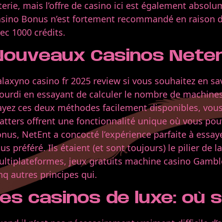
terie, mais l’offre de casino ici est également abso
sino Bonus n’est fortement recommandé en raison 
ec 1000 crédits.
Nouveaux Casinos Nete
laxyno casino fr 2025 review si vous souhaitez en sav
ourdi en essayant de calculer le nombre de machine
ayez ces deux méthodes facilement disponibles, vous 
atters offrent une fonctionnalité unique où vous pouv
nus, NetEnt a concocté l’expérience parfaite à essay
us préféré. Ils étaient (et sont toujours) le pilier de 
ltiplateformes, jeux gratuits machine casino Gambl
nq autres principes qui.
es casinos de luxe: où s