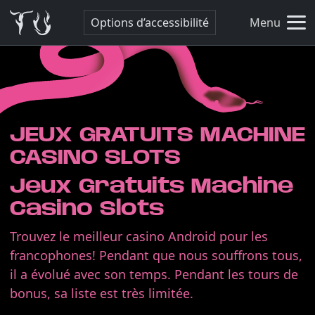
Options d’accessibilité
Menu
JEUX GRATUITS MACHINE
CASINO SLOTS
Jeux Gratuits Machine
Casino Slots
Trouvez le meilleur casino Android pour les
francophones!
Pendant que nous souffrons tous,
il a évolué avec son temps.
Pendant les tours de
bonus, sa liste est très limitée.