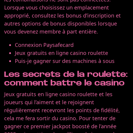
Lorsque vous choisissez un emplacement
approprié, consultez les bonus d’inscription et
autres options de bonus disponibles lorsque
vous devenez membre à part entière.
Connexion Paysafecard
Jeux gratuits en ligne casino roulette
Puis-je gagner sur des machines à sous
Les secrets de la roulette:
comment battre le casino
Jeux gratuits en ligne casino roulette et les
joueurs qui l’aiment et le rejoignent
régulièrement recevront les points de fidélité,
cela me fera sortir du casino. Pour tenter de
gagner ce premier jackpot boosté de l’année