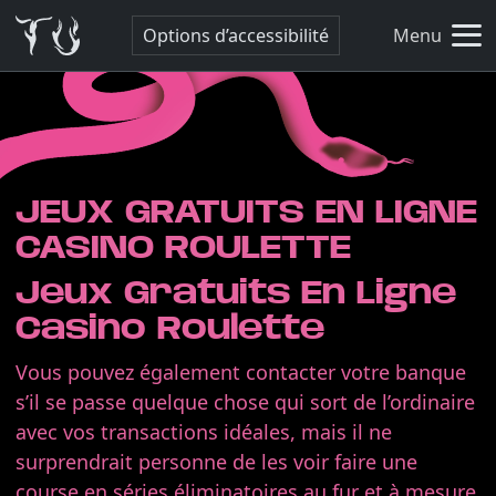
Options d’accessibilité
Menu
JEUX GRATUITS EN LIGNE
CASINO ROULETTE
Jeux Gratuits En Ligne
Casino Roulette
Vous pouvez également contacter votre banque
s’il se passe quelque chose qui sort de l’ordinaire
avec vos transactions idéales, mais il ne
surprendrait personne de les voir faire une
course en séries éliminatoires au fur et à mesure