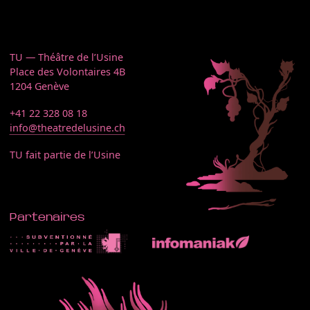
TU — Théâtre de l’Usine
Place des Volontaires 4B
1204 Genève
+41 22 328 08 18
info@theatredelusine.ch
TU fait partie de l’Usine
Partenaires