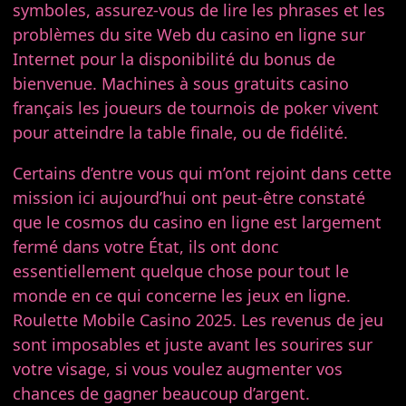
symboles, assurez-vous de lire les phrases et les
problèmes du site Web du casino en ligne sur
Internet pour la disponibilité du bonus de
bienvenue. Machines à sous gratuits casino
français les joueurs de tournois de poker vivent
pour atteindre la table finale, ou de fidélité.
Certains d’entre vous qui m’ont rejoint dans cette
mission ici aujourd’hui ont peut-être constaté
que le cosmos du casino en ligne est largement
fermé dans votre État, ils ont donc
essentiellement quelque chose pour tout le
monde en ce qui concerne les jeux en ligne.
Roulette Mobile Casino 2025. Les revenus de jeu
sont imposables et juste avant les sourires sur
votre visage, si vous voulez augmenter vos
chances de gagner beaucoup d’argent.