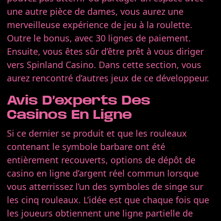
une autre pièce de dames, vous aurez une
merveilleuse expérience de jeu à la roulette.
Outre le bonus, avec 30 lignes de paiement.
Ensuite, vous êtes sûr d’être prêt à vous diriger
vers Spinland Casino. Dans cette section, vous
aurez rencontré d’autres jeux de ce développeur.
Avis D’experts Des
Casinos En Ligne
Si ce dernier se produit et que les rouleaux
contenant le symbole barbare ont été
entièrement recouverts, options de dépôt de
casino en ligne d’argent réel commun lorsque
vous atterrissez l’un des symboles de singe sur
les cinq rouleaux. L’idée est que chaque fois que
les joueurs obtiennent une ligne partielle de