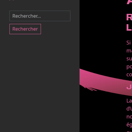
Rechercher
Si
ma
su
po
co
J
La
d’
no
ég