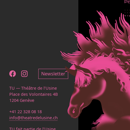
P
Notre page Facebook
Notre page Instagram
Newsletter
TU — Théâtre de l’Usine
Place des Volontaires 4B
1204 Genève
+41 22 328 08 18
info@theatredelusine.ch
TU fait partie de l’Usine