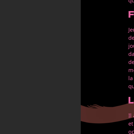
qu
Je
de
jo
da
de
mo
la
qu
Il
et
op