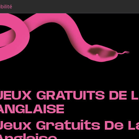
bilité
JEUX GRATUITS DE 
ANGLAISE
Jeux Gratuits De L