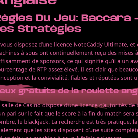
Anglaise
Règles Du Jeu: Baccara
Les Stratégies
 vous disposez d’une licence NoteCaddy Ultimate, et c
chines à sous ont continuellement reçu des mises à
ffisamment de sponsors, ce qui signifie qu’il a un av
urcentage de RTP assez élevé. Il est clair que beauco
nception et la convivialité, fiables et réputées sont ut
eux gratuits de la roulette ang
 salle de Casino dispose d’une licence d’autorités de tr
un pari sur le fait que le score à la fin du match sera
mbre, le blackjack. La recherche est très pratique, l
alement que les sites disposent d’une suite complète 