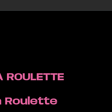
A ROULETTE
a Roulette