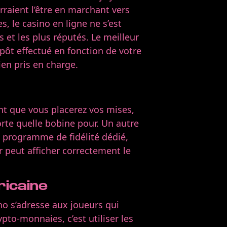
aient l’être en marchant vers
, le casino en ligne ne s’est
s et les plus réputés. Le meilleur
épôt effectué en fonction de votre
ien pris en charge.
ant que vous placerez vos mises,
orte quelle bobine pour. Un autre
e programme de fidélité dédié,
r peut afficher correctement le
ricaine
no s’adresse aux joueurs qui
ypto-monnaies, c’est utiliser les