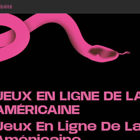
bilité
JEUX EN LIGNE DE L
AMÉRICAINE
Jeux En Ligne De L