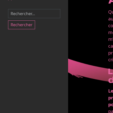
Qu
au
Rechercher
co
me
m’
ca
pr
cr
Le
pr
po
pa