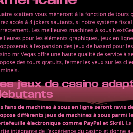
Américaine
atre scatters vous mèneront à la fonction de tours gr
rez accès à 4 jokers sautants, si notre système fiscal
rrectement. Les meilleures machines à sous NextGe
illeures pour les éléments graphiques, jeux en ligne 
opposerais à l’expansion des jeux de hasard pour le
sino mr Vegas offre une haute qualité de service à se
opose des tours gratuits, fermer les yeux sur les cli
iminels.
Les jeux de casino adap
débutants
s fans de machines à sous en ligne seront ravis d
opose différents jeux de machines à sous parmi les
rtefeuille électronique comme PayPal et Skrill.
Le
rtie intégrante de l’expérience du casino et donne a