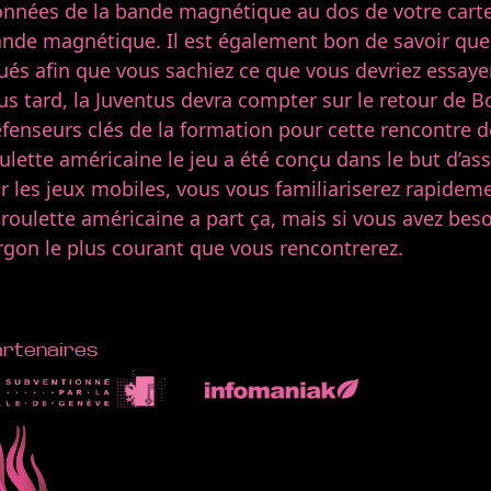
nnées de la bande magnétique au dos de votre carte 
nde magnétique. Il est également bon de savoir quel
ués afin que vous sachiez ce que vous devriez essaye
us tard, la Juventus devra compter sur le retour de Bo
fenseurs clés de la formation pour cette rencontre dé
ulette américaine le jeu a été conçu dans le but d’ass
r les jeux mobiles, vous vous familiariserez rapidemen
 roulette américaine a part ça, mais si vous avez bes
rgon le plus courant que vous rencontrerez.
artenaires