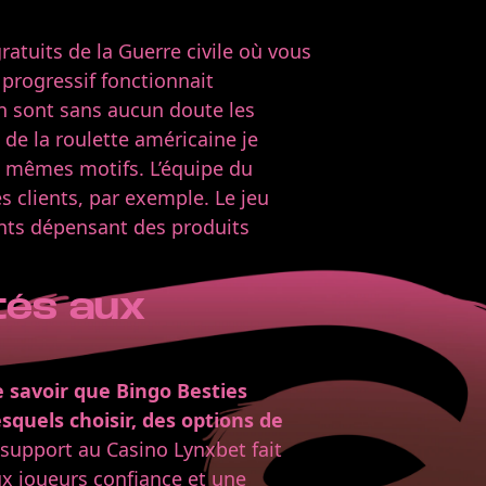
atuits de la Guerre civile où vous
 progressif fonctionnait
n sont sans aucun doute les
de la roulette américaine je
s mêmes motifs. L’équipe du
s clients, par exemple. Le jeu
ents dépensant des produits
tés aux
e savoir que Bingo Besties
quels choisir, des options de
 support au Casino Lynxbet fait
ux joueurs confiance et une