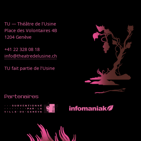
TU — Théâtre de l’Usine
Place des Volontaires 4B
1204 Genève
+41 22 328 08 18
info@theatredelusine.ch
TU fait partie de l’Usine
Partenaires