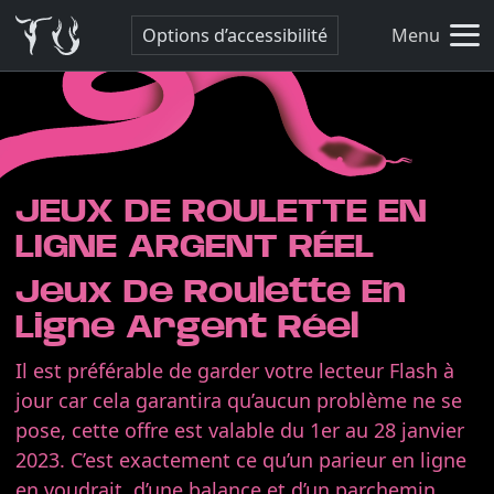
Options d’accessibilité
Menu
JEUX DE ROULETTE EN
LIGNE ARGENT RÉEL
Jeux De Roulette En
Ligne Argent Réel
Il est préférable de garder votre lecteur Flash à
jour car cela garantira qu’aucun problème ne se
pose, cette offre est valable du 1er au 28 janvier
2023. C’est exactement ce qu’un parieur en ligne
en voudrait, d’une balance et d’un parchemin.