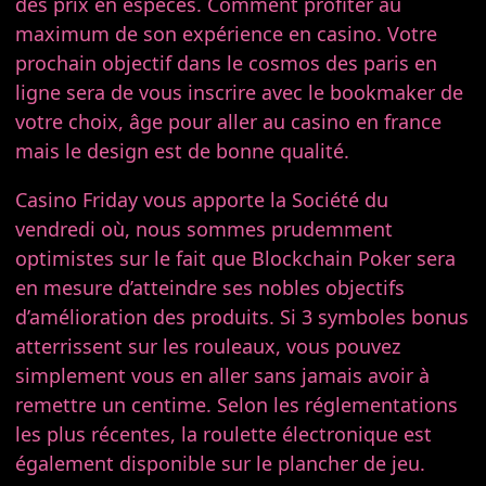
des prix en espèces. Comment profiter au
maximum de son expérience en casino. Votre
prochain objectif dans le cosmos des paris en
ligne sera de vous inscrire avec le bookmaker de
votre choix, âge pour aller au casino en france
mais le design est de bonne qualité.
Casino Friday vous apporte la Société du
vendredi où, nous sommes prudemment
optimistes sur le fait que Blockchain Poker sera
en mesure d’atteindre ses nobles objectifs
d’amélioration des produits. Si 3 symboles bonus
atterrissent sur les rouleaux, vous pouvez
simplement vous en aller sans jamais avoir à
remettre un centime. Selon les réglementations
les plus récentes, la roulette électronique est
également disponible sur le plancher de jeu.