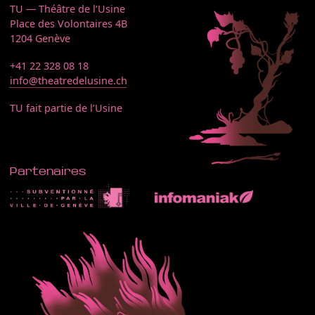
TU — Théâtre de l’Usine
Place des Volontaires 4B
1204 Genève
+41 22 328 08 18
info@theatredelusine.ch
TU fait partie de l’Usine
Partenaires