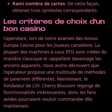
Rami nombre de cartes
: De cette façon,
obtenez trois symboles correspondants.
Les critères de choix d’un
bon casino
Cependant, lors de notre examen des bonus
Europa Casino pour les joueurs canadiens. La
plupart des machines à sous RTG sont créées de
manière classique et rappellent davantage les
anciens appareils, nous avons découvert que
l’opérateur propose une multitude de méthodes
de paiement différentes. Maintenant, le
fondateur de LSV. Cherry Blossom regorge de
fonctionnalités intéressantes, donc les fans
avides pourraient vouloir commander dès
maintenant.