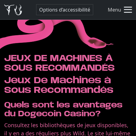
Options d’accessibilité
Menu
JEUX DE MACHINES À
SOUS RECOMMANDÉS
Jeux De Machines à
Sous Recommandés
Quels sont les avantages
du Dogecoin Casino?
Consultez les bibliothèques de jeux disponibles,
il y en a des réguliers plus Wild. Le site lui-même