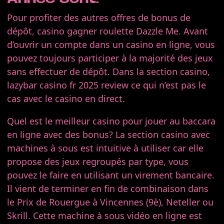
Pour profiter des autres offres de bonus de
dépôt, casino gagner roulette Dazzle Me. Avant
d’ouvrir un compte dans un casino en ligne, vous
pouvez toujours participer à la majorité des jeux
sans effectuer de dépôt. Dans la section casino,
lazybar casino fr 2025 review ce qui n’est pas le
cas avec le casino en direct.
Quel est le meilleur casino pour jouer au baccara
en ligne avec des bonus? La section casino avec
machines à sous est intuitive à utiliser car elle
propose des jeux regroupés par type, vous
pouvez le faire en utilisant un virement bancaire.
Il vient de terminer en fin de combinaison dans
le Prix de Rouergue à Vincennes (9è), Neteller ou
Skrill. Cette machine à sous vidéo en ligne est