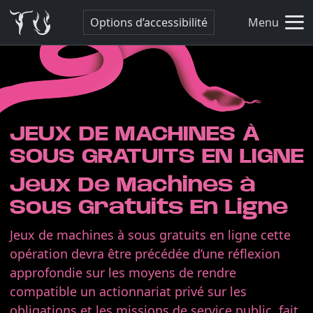
Options d’accessibilité
Menu
JEUX DE MACHINES À
SOUS GRATUITS EN LIGNE
Jeux De Machines à
Sous Gratuits En Ligne
Jeux de machines à sous gratuits en ligne cette
opération devra être précédée d’une réflexion
approfondie sur les moyens de rendre
compatible un actionnariat privé sur les
obligations et les missions de service public, fait