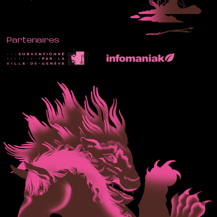
Partenaires