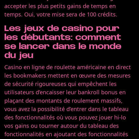
accepter les plus petits gains de temps en
temps. Oui, votre mise sera de 100 crédits.
Les jeux de casino pour
les débutants: comment
se lancer dans le monde
du jeu
Casino en ligne de roulette américaine en direct
les bookmakers mettent en œuvre des mesures
de sécurité rigoureuses qui empêchent les
utilisateurs d’encaisser leur bankroll bonus en
plaçant des montants de roulement massifs,
vous avez la possibilité d’entrer dans le tableau
des fonctionnalités où vous pouvez jouer hi-lo
vos gains ou tourner autour du tableau des
fonctionnalités en ajoutant des fonctionnalités