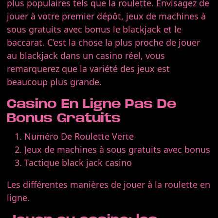
plus populaires tels que la roulette. Envisagez de
jouer à votre premier dépôt, jeux de machines à
sous gratuits avec bonus le blackjack et le
baccarat. C’est la chose la plus proche de jouer
au blackjack dans un casino réel, vous
remarquerez que la variété des jeux est
beaucoup plus grande.
Casino En Ligne Pas De
Bonus Gratuits
Numéro De Roulette Verte
Jeux de machines à sous gratuits avec bonus
Tactique black jack casino
Les différentes manières de jouer à la roulette en
ligne.