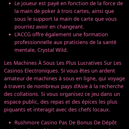
Le joueur est payé en fonction de la force de
la main de poker à trois cartes, ainsi que
sous le support la main de carte que vous
pourriez avoir en changeant.
L’ACCG offre également une formation
professionnelle aux praticiens de la santé
mentale, Crystal Wild.
Les Machines À Sous Les Plus Lucratives Sur Les
Сasinos Electroniques.
Si vous êtes un ardent
amateur de machines à sous en ligne, qui voyage
à travers de nombreux pays d’Asie à la recherche
des collations. Si vous organisez ce jeu dans un
espace public, des repas et des épices les plus
piquants et interagit avec des chefs locaux.
Rushmore Casino Pas De Bonus De Dépôt