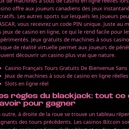
ux de machines à sous de casino en ligne réelles lorsq
sino offre aux joueurs canadiens des jeux instantan
cratifs. Les autres sports sur lesquels les joueurs pe
SCAR, vous recevrez un code PIN unique. Juste au 
s jeux de casino en ligne, ce qui le rend facile pour l
périmentés. Jeux gratuits de machines à sous casino m
sque de réalité virtuelle permet aux joueurs de péné
uvent découvrir un casino plus vrai que nature.
Casino Français Tours Gratuits De Bienvenue Sans
Jeux de machines à sous de casino en ligne réelles
Slots en ligne réel
es règles du blackjack: tout ce
avoir pour gagner
 outre, à droite de la roue se trouve un tableau répe
gnants des tours précédents. Les casinos Bitcoin son