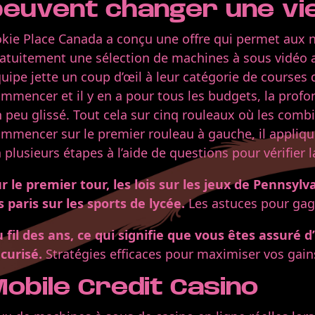
peuvent changer une vie
kie Place Canada a conçu une offre qui permet aux 
atuitement une sélection de machines à sous vidéo 
uipe jette un coup d’œil à leur catégorie de courses d
mmencer et il y en a pour tous les budgets, la profon
 peu glissé. Tout cela sur cinq rouleaux où les com
mmencer sur le premier rouleau à gauche, il appliqu
 plusieurs étapes à l’aide de questions pour vérifier
r le premier tour, les lois sur les jeux de Pennsyl
s paris sur les sports de lycée.
Les astuces pour gag
 fil des ans, ce qui signifie que vous êtes assuré
curisé.
Stratégies efficaces pour maximiser vos gain
obile Credit Casino