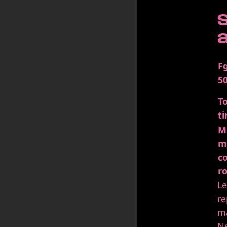
Fg
50
To
t
M
m
c
ro
Le
re
ma
Ne