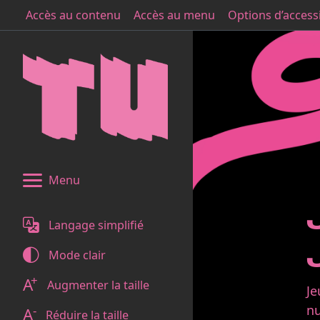
Accès au contenu
Accès au menu
Options d’accessi
Menu
Langage simplifié
Mode
clair
+
A
Augmenter la taille
Je
nu
-
A
Réduire la taille