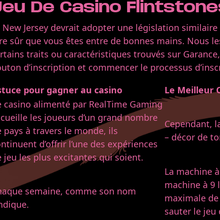
eu De Casino Flintstone
 New Jersey devrait adopter une législation similaire
re sûr que vous êtes entre de bonnes mains. Nous le
rtains traits ou caractéristiques trouvés sur Garance
uton d’inscription et commencer le processus d’insc
stuce pour gagner au casino
Le Meilleur 
 casino alimenté par RealTime Gaming
cueille les joueurs d’un grand nombre
Cependant, l
 pays à travers le monde, ils
– décor de t
ntinuent d’offrir l’une des expériences
 jeu les plus excitantes qui soient.
La machine à
machine à 9 
haque semaine, comme son nom
maximale de 
indique.
sauter le jeu