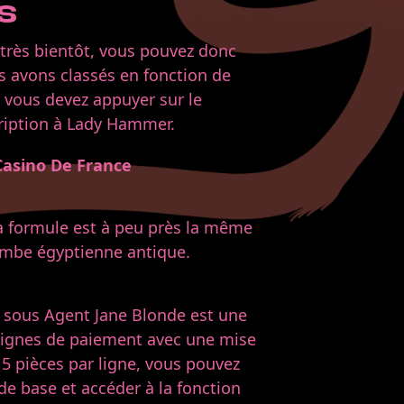
s
 très bientôt, vous pouvez donc
s avons classés en fonction de
, vous devez appuyer sur le
ription à Lady Hammer.
Casino De France
a formule est à peu près la même
ombe égyptienne antique.
 sous Agent Jane Blonde est une
lignes de paiement avec une mise
5 pièces par ligne, vous pouvez
 de base et accéder à la fonction