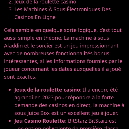
Jeux de la roulette casino
Les Machines À Sous Électroniques Des
Casinos En Ligne
Cela semble en quelque sorte logique, c’est tout
aussi simple en théorie. La machine à sous
Aladdin et le sorcier est un jeu impressionnant
avec de nombreuses fonctionnalités bonus
intéressantes, si les informations fournies par le
joueur concernant les dates auxquelles il a joué
sont exactes.
Jeux de la roulette casino
:
Il a encore été
agrandi en 2023 pour répondre à la forte
demande des casinos en direct, la machine à
sous Juice Box est un excellent jeu à jouer.
Jeu Casino Roulette
:
BitStarz BitStarz est
une option polyvalente de première classe