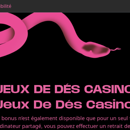
bilité
JEUX DE DÉS CASIN
Jeux De Dés Casin
 bonus n’est également disponible que pour un seul 
dinateur partagé, vous pouvez effectuer un retrait d