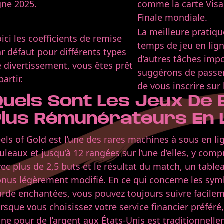
gne 2025.
comme la carte Visa,
Finale mondiale.
La meilleure pratiqu
ici les coefficients de remise
temps de jeu en lig
r défaut pour différents types
d’autres tâches imp
 divertissement, vous êtes prêt
suggérons de passer
partir.
de vous inscrire sur l
Quels Sont Les Jeux De 
Plus Rémunérateurs En 
els of Gold est l’une des rares machines à sous en l
uleaux et jusqu’à 12 rangées sur l’une d’elles, y comp
ec plus de 2,5 buts et le résultat du match, un table
nus légèrement modifié. En ce qui concerne les sym
rde enchantées, vous pouvez toujours suivre facileme
rsque vous choisissez votre service financier préféré,
gne pour de l’argent aux États-Unis est traditionnell