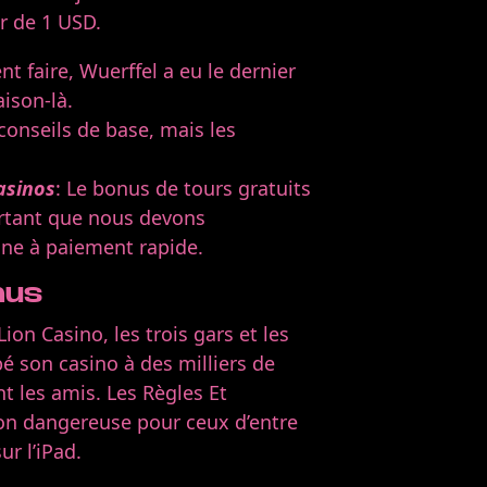
ur de 1 USD.
nt faire, Wuerffel a eu le dernier
aison-là.
 conseils de base, mais les
asinos
: Le bonus de tours gratuits
portant que nous devons
gne à paiement rapide.
nus
ion Casino, les trois gars et les
é son casino à des milliers de
t les amis. Les Règles Et
tion dangereuse pour ceux d’entre
ur l’iPad.