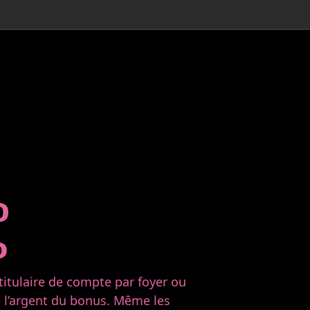
O
o
titulaire de compte par foyer ou
e l’argent du bonus. Même les