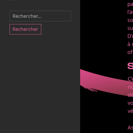
pa
l’
so
su
Rechercher
D’
à 
of
C’
no
dé
vo
vé
As