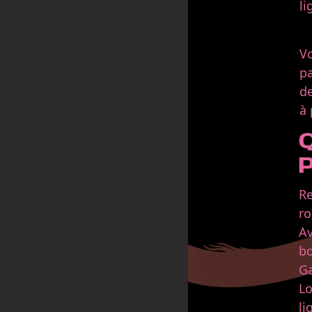
li
Vo
pa
de
à 
Re
ro
Av
bo
Ga
Lo
li