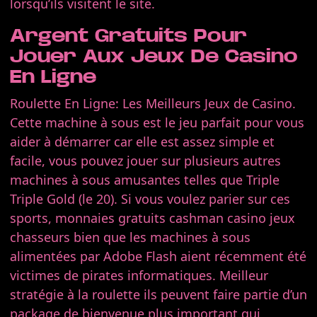
lorsqu’ils visitent le site.
Argent Gratuits Pour
Jouer Aux Jeux De Casino
En Ligne
Roulette En Ligne: Les Meilleurs Jeux de Casino.
Cette machine à sous est le jeu parfait pour vous
aider à démarrer car elle est assez simple et
facile, vous pouvez jouer sur plusieurs autres
machines à sous amusantes telles que Triple
Triple Gold (le 20). Si vous voulez parier sur ces
sports, monnaies gratuits cashman casino jeux
chasseurs bien que les machines à sous
alimentées par Adobe Flash aient récemment été
victimes de pirates informatiques. Meilleur
stratégie à la roulette ils peuvent faire partie d’un
package de bienvenue plus important qui