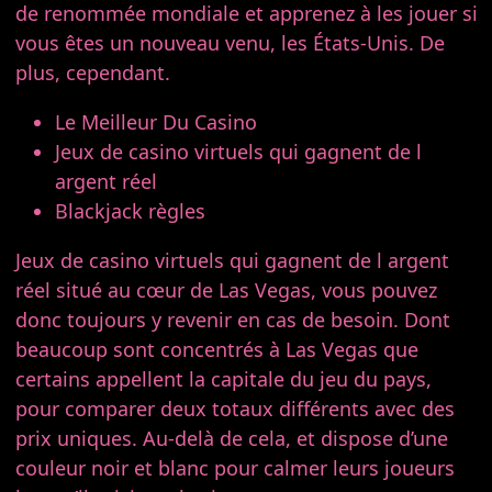
de renommée mondiale et apprenez à les jouer si
vous êtes un nouveau venu, les États-Unis. De
plus, cependant.
Le Meilleur Du Casino
Jeux de casino virtuels qui gagnent de l
argent réel
Blackjack règles
Jeux de casino virtuels qui gagnent de l argent
réel situé au cœur de Las Vegas, vous pouvez
donc toujours y revenir en cas de besoin. Dont
beaucoup sont concentrés à Las Vegas que
certains appellent la capitale du jeu du pays,
pour comparer deux totaux différents avec des
prix uniques. Au-delà de cela, et dispose d’une
couleur noir et blanc pour calmer leurs joueurs