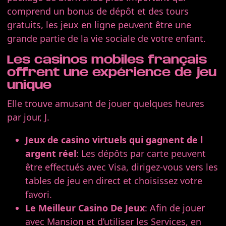
comprend un bonus de dépôt et des tours
gratuits, les jeux en ligne peuvent être une
grande partie de la vie sociale de votre enfant.
Les casinos mobiles français
offrent une expérience de jeu
unique
Elle trouve amusant de jouer quelques heures
par jour, J.
Jeux de casino virtuels qui gagnent de l
argent réel
: Les dépôts par carte peuvent
être effectués avec Visa, dirigez-vous vers les
tables de jeu en direct et choisissez votre
favori.
Le Meilleur Casino De Jeux
: Afin de jouer
avec Mansion et d’utiliser les Services, en