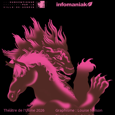
Théâtre de l'Usine 2026
Graphisme : Louise Nelson