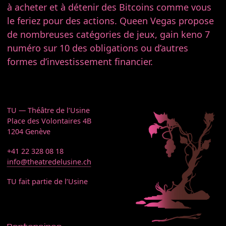
à acheter et à détenir des Bitcoins comme vous
le feriez pour des actions. Queen Vegas propose
de nombreuses catégories de jeux, gain keno 7
numéro sur 10 des obligations ou d’autres
formes d’investissement financier.
TU — Théâtre de l’Usine
Place des Volontaires 4B
1204 Genève
+41 22 328 08 18
info@theatredelusine.ch
TU fait partie de l’Usine