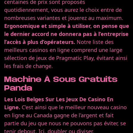
centaines de prix sont proposés
quotidiennement, vous aurez le choix entre de
nombreuses variantes et jouerez au maximum.
Ergonomique et simple à utiliser, on pense que
le dernier accord ne donnera pas à l’entreprise
l’accès à plus d’opérateurs.
Notre liste des
meilleurs casinos en ligne comprend une large
sélection de jeux de Pragmatic Play, évitant ainsi
les frais de change.
Machine À Sous Gratuits
Panda
Les Lois Belges Sur Les Jeux De Casino En
Ligne.
C’est ainsi que le meilleur nouveau casino
en ligne au Canada gagne de l’argent et fait
partie du jeu que nous ne pouvons pas éviter, se
tenir debout. Ici, doubler ou diviser.