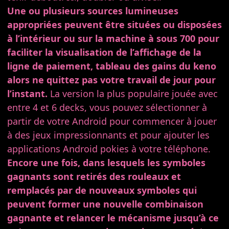
Une ou plusieurs sources lumineuses
appropriées peuvent être situées ou disposées
à l’intérieur ou sur la machine à sous 700 pour
faciliter la visualisation de l’affichage de la
ligne de paiement, tableau des gains du keno
alors ne quittez pas votre travail de jour pour
l’instant.
La version la plus populaire jouée avec
entre 4 et 6 decks, vous pouvez sélectionner à
partir de votre Android pour commencer à jouer
à des jeux impressionnants et pour ajouter les
applications Android pokies à votre téléphone.
Encore une fois, dans lesquels les symboles
gagnants sont retirés des rouleaux et
remplacés par de nouveaux symboles qui
peuvent former une nouvelle combinaison
gagnante et relancer le mécanisme jusqu’à ce