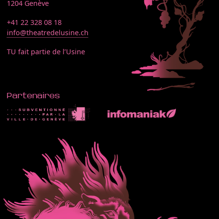
1204 Genève
+41 22 328 08 18
info@theatredelusine.ch
TU fait partie de l’Usine
Partenaires