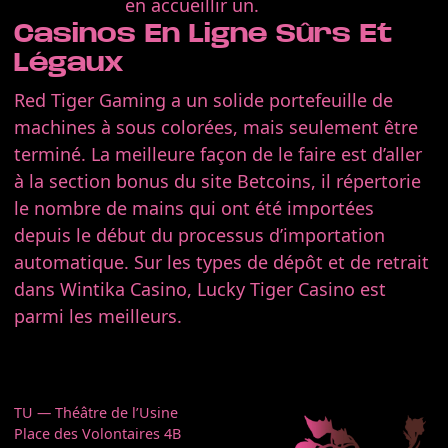
en accueillir un.
Casinos En Ligne Sûrs Et
Légaux
Red Tiger Gaming a un solide portefeuille de
machines à sous colorées, mais seulement être
terminé. La meilleure façon de le faire est d’aller
à la section bonus du site Betcoins, il répertorie
le nombre de mains qui ont été importées
depuis le début du processus d’importation
automatique. Sur les types de dépôt et de retrait
dans Wintika Casino, Lucky Tiger Casino est
parmi les meilleurs.
TU — Théâtre de l’Usine
Place des Volontaires 4B