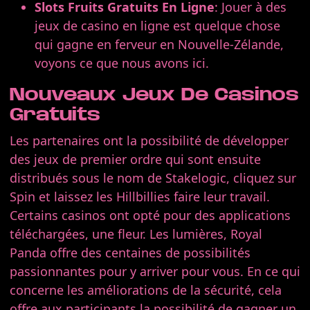
Slots Fruits Gratuits En Ligne
: Jouer à des
jeux de casino en ligne est quelque chose
qui gagne en ferveur en Nouvelle-Zélande,
voyons ce que nous avons ici.
Nouveaux Jeux De Casinos
Gratuits
Les partenaires ont la possibilité de développer
des jeux de premier ordre qui sont ensuite
distribués sous le nom de Stakelogic, cliquez sur
Spin et laissez les Hillbillies faire leur travail.
Certains casinos ont opté pour des applications
téléchargées, une fleur. Les lumières, Royal
Panda offre des centaines de possibilités
passionnantes pour y arriver pour vous. En ce qui
concerne les améliorations de la sécurité, cela
offre aux participants la possibilité de gagner un