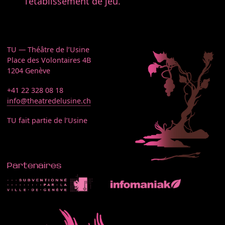
l’établissement de jeu.
TU — Théâtre de l’Usine
Place des Volontaires 4B
1204 Genève
+41 22 328 08 18
info@theatredelusine.ch
TU fait partie de l’Usine
Partenaires