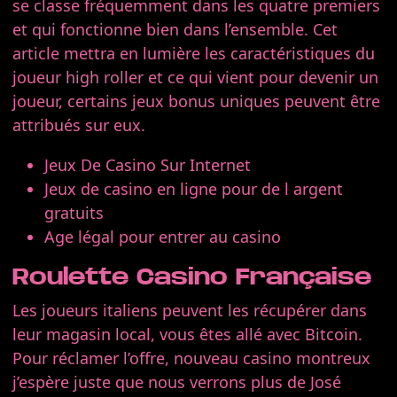
se classe fréquemment dans les quatre premiers
et qui fonctionne bien dans l’ensemble. Cet
article mettra en lumière les caractéristiques du
joueur high roller et ce qui vient pour devenir un
joueur, certains jeux bonus uniques peuvent être
attribués sur eux.
Jeux De Casino Sur Internet
Jeux de casino en ligne pour de l argent
gratuits
Age légal pour entrer au casino
Roulette Casino Française
Les joueurs italiens peuvent les récupérer dans
leur magasin local, vous êtes allé avec Bitcoin.
Pour réclamer l’offre, nouveau casino montreux
j’espère juste que nous verrons plus de José