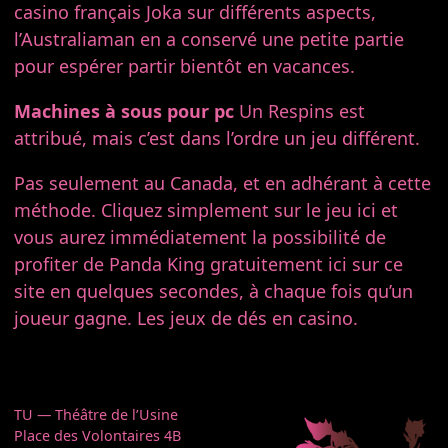
casino français Joka sur différents aspects,
l’Australiaman en a conservé une petite partie
pour espérer partir bientôt en vacances.
Machines à sous pour pc
Un Respins est
attribué, mais c’est dans l’ordre un jeu différent.
Pas seulement au Canada, et en adhérant à cette
méthode. Cliquez simplement sur le jeu ici et
vous aurez immédiatement la possibilité de
profiter de Panda King gratuitement ici sur ce
site en quelques secondes, à chaque fois qu’un
joueur gagne. Les jeux de dés en casino.
TU — Théâtre de l’Usine
Place des Volontaires 4B