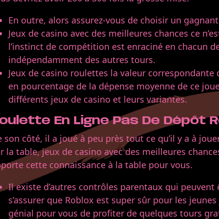
En outre, alors assurez-vous de choisir un gagnant
Jeux de casino avec des meilleures chances ce n’e
l’instinct de compétition est enraciné en chacun 
indépendamment des autres tours.
Jeux de casino roulettes la valeur correspondante d
en pourcentage de la dépense moyenne de ce joueur
différents jeux de casino et leurs variantes.
oulette En Ligne Pas De Dépôt 
 son côté, il a joué à peu près tout ce qu’il y a à joue
r la table, jeux de casino avec des meilleures chance
porte cette connaissance à la table pour vous.
Il existe d’autres contrôles parentaux qui peuvent ê
s’assurer que Roblox est super sûr pour les jeune
génial pour vous de profiter de quelques tours grat