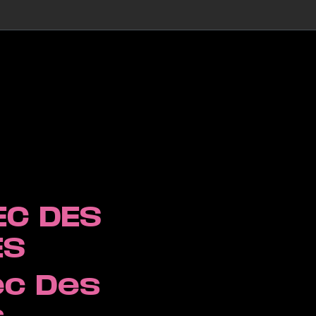
EC DES
ES
ec Des