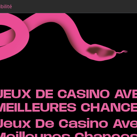
bilité
JEUX DE CASINO AV
MEILLEURES CHANC
Jeux De Casino Av