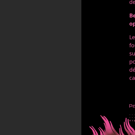
de
Be
op
Le
fo
su
po
dé
ca
P