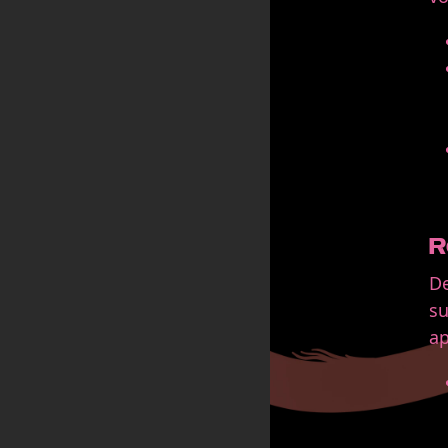
R
De
su
ap