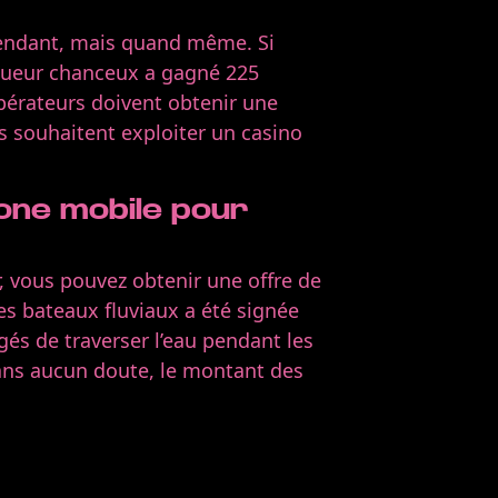
ependant, mais quand même. Si
joueur chanceux a gagné 225
pérateurs doivent obtenir une
s souhaitent exploiter un casino
hone mobile pour
, vous pouvez obtenir une offre de
les bateaux fluviaux a été signée
igés de traverser l’eau pendant les
Sans aucun doute, le montant des