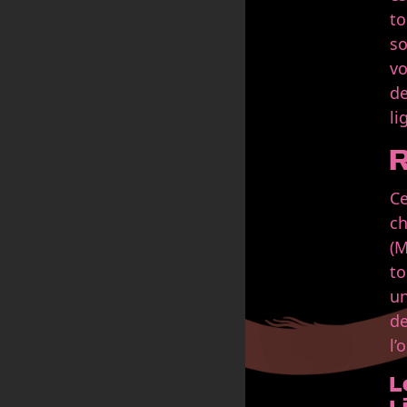
to
so
vo
de
li
Ce
ch
(M
to
un
de
l’
L