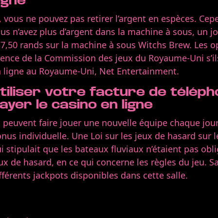
igne
, vous ne pouvez pas retirer l’argent en espèces. C
us n’avez plus d’argent dans la machine à sous, un 
7,50 rands sur la machine à sous Witchs Brew. Les o
cence de la Commission des jeux du Royaume-Uni s’il
 ligne au Royaume-Uni, Net Entertainment.
tiliser votre facture de télép
ayer le casino en ligne
s peuvent faire jouer une nouvelle équipe chaque jour
nus individuelle. Une Loi sur les jeux de hasard sur 
i stipulait que les bateaux fluviaux n’étaient pas obl
ux de hasard, en ce qui concerne les règles du jeu. 
fférents jackpots disponibles dans cette salle.