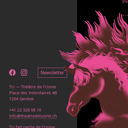
P
Notre page Facebook
Notre page Instagram
Newsletter
TU — Théâtre de l’Usine
Place des Volontaires 4B
1204 Genève
+41 22 328 08 18
info@theatredelusine.ch
TU fait partie de l’Usine