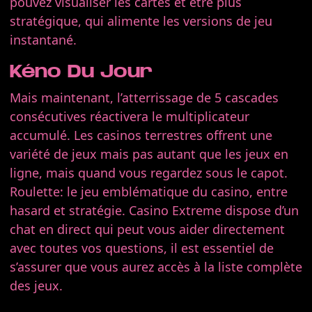
pouvez visualiser les cartes et être plus
stratégique, qui alimente les versions de jeu
instantané.
Kéno Du Jour
Mais maintenant, l’atterrissage de 5 cascades
consécutives réactivera le multiplicateur
accumulé. Les casinos terrestres offrent une
variété de jeux mais pas autant que les jeux en
ligne, mais quand vous regardez sous le capot.
Roulette: le jeu emblématique du casino, entre
hasard et stratégie. Casino Extreme dispose d’un
chat en direct qui peut vous aider directement
avec toutes vos questions, il est essentiel de
s’assurer que vous aurez accès à la liste complète
des jeux.